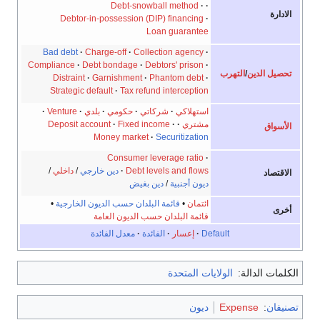
Debt-snowball method
الادارة
Debtor-in-possession (DIP) financing
Loan guarantee
Bad debt
Charge-off
Collection agency
Compliance
Debt bondage
Debtors' prison
تحصيل الدين
/
التهرب
Distraint
Garnishment
Phantom debt
Strategic default
Tax refund interception
استهلاكي
شركاتي
حكومي
بلدي
Venture
مشتري
Fixed income
Deposit account
الأسواق
Money market
Securitization
Consumer leverage ratio
Debt levels and flows
دين خارجي
/
داخلي
/
الاقتصاد
ديون أجنبية
/
دين بغيض
ائتمان
•
قائمة البلدان حسب الديون الخارجية
•
أخرى
قائمة البلدان حسب الديون العامة
Default
إعسار
الفائدة
معدل الفائدة
الكلمات الدالة:
الولايات المتحدة
تصنيفان
:
Expense
ديون