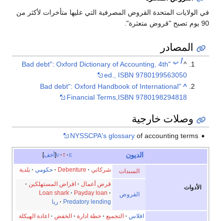
في الولايات المتحدة القروض المصرفية التي عليها متأخرات لأكثر من
90 يوم تصبح "قروض متعثرة".
المصادر
أ
ب
"Bad debt": Oxford Dictionary of Accounting, 4th
^
ed., ISBN 9780199563050
"Bad debt": Oxford Handbook of International
^
Financial Terms,ISBN 9780198294818
وصلات خارجية
NYSSCPA's glossary
of accounting terms
الديون
e
t
v
أخف
شركاتي
Debenture
حكومي
بلدية
السندات
قرض أعمال
اقراض المستهلكين
الأدوات
Loan shark
Payday loan
القروض
Predatory lending
ربا
افلاس
التجميع
خطة ادارة
الخفض
اعادة الهيكلة