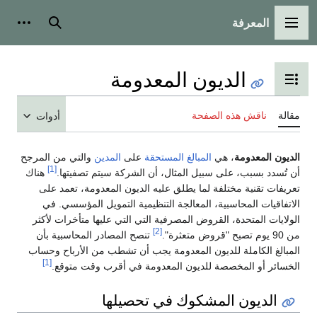
المعرفة
القائمة الرئيسية
بحث
أدوات
الديون المعدومة
تبديل عرض جدول المحتويات
مقالة
ناقش هذه الصفحة
أدوات
الديون المعدومة
، هي
المبالغ المستحقة
على
المدين
والتي من المرجح
[1]
أن تُسدد بسبب، على سبيل المثال، أن الشركة سيتم تصفيتها.
هناك
تعريفات تقنية مختلفة لما يطلق عليه الديون المعدومة، تعمد على
الاتفاقيات المحاسبية، المعالجة التنظيمية التمويل المؤسسي. في
الولايات المتحدة، القروض المصرفية التي التي عليها متأخرات لأكثر
[2]
من 90 يوم تصبح "قروض متعثرة".
تنصح المصادر المحاسبية بأن
المبالغ الكاملة للديون المعدومة يجب أن تشطب من الأرباح وحساب
[1]
الخسائر أو المخصصة للديون المعدومة في أقرب وقت متوقع.
الديون المشكوك في تحصيلها