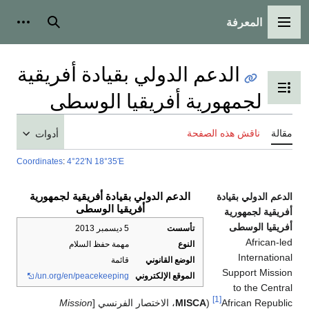
المعرفة
القائمة الرئيسية
بحث
أدوات
الدعم الدولي بقيادة أفريقية
تبديل عرض جدول المحتويات
لجمهورية أفريقيا الوسطى
مقالة
ناقش هذه الصفحة
أدوات
Coordinates
:
4°22′N
18°35′E
الدعم الدولي بقيادة أفريقية لجمهورية
الدعم الدولي بقيادة
أفريقيا الوسطى
أفريقية لجمهورية
أفريقيا الوسطى
تأسست
5 ديسمبر 2013
African-led
النوع
مهمة حفظ السلام
International
الوضع القانوني
قائمة
Support Mission
الموقع الإلكتروني
un.org/en/peacekeeping/
to the Central
[1]
African Republic
(
MISCA
، الاختصار الفرنسي [
Mission