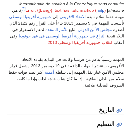
internationale de soutien à la Centrafrique sous conduite
[2]
africaine
]
)
help
Error: {{Lang}}: text has italic markup (
)، هي
مهمة حفظ سلام تابعة
للاتحاد الأفريقي
إلى
جمهورية أفريقيا الوسطى
.
تأسست المهمة في 5 ديسمبر 2013 بناءاً على القرار رقم 2122 الذي
أصدره
مجلس الأمن الدولي
التابع
للأمم المتحدة
لدعم الاستقرار في
البلاد نتيجة
النزاع في جمهورية أفريقيا الوسطى في عهد جوتوديا
وفي
أعقاب
انقلاب جمهورية أفريقيا الوسطى 2013
.
المهمة رسمياً بدعم من فرنسا وكانت في البداية بقيادة الاتحاد
الأفريقي، ستنتشر القوات الداعمة في 19 ديسمبر 2013. يشمل قرار
مجلس الأمن خيار نقل المهمة إلى سلطة
أممية
أكبر تضم قوات حفظ
سلام من بلدان إضافية - إذا ما كان هناك حاجة لذلك وإذا ما كانت
الظروف المحلية ملائمة.
التاريخ
التنظيم