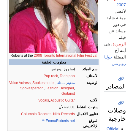
2007
لأفضل
ممثلة شابة
في دور
مساند عن
فيلم
الزمردة
، هي
أبنة أخ
Roberts at the
2008 Toronto International Film Festival
الممثلة
جوليا
معلومات الخلفية
روبرتس
.
اسم الميلاد
إيما روز روبرتس
الأصناف
Teen pop
,
Pop rock
الوظيفة
مغنية
,
ممثلة
,
,
Spokesmodel
,
Voice Actress
المصادر
Spokesperson
,
Fashion Designer
,
Guitarist
الآلات
Acoustic Guitar
,
Vocals
سنوات النشاط
2001–الآن
وصلات
عناوين الأعمال
Nick Records
,
Columbia Records
خارجية
الموقع
EmmaRoberts.net
الإلكتروني
Official