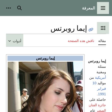
المعرفة
القائمة الرئيسية
بحث
أدوات
إيما روبرتس
تبديل عرض جدول المحتويات
مقالة
ناقش هذه الصفحة
أدوات
إيما روبرتس
إيما روبرتس
ممثلة
ومغنية
أمريكية
من
مواليد
10
فبراير
.
1991
حاصلة على
جائزة الفنان
الصغير
عام