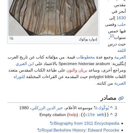
مقدس.
أبحر في
1630
إلى
حلب
وقضى
فيها خمس
[2]
سنوات
،
إدوارد پوكوك
حيث درس
اللغة
العربية
وجمع عدة
مخطوطات
قيمة. من مؤلفاته كتاب عن تاريخ العرب
إنگليزية:
Specimen historiae arabum
بالاعتماد على
ابن العبري
ومراجع أخرى، وساعد
بريان والتون
على طباعة الكتاب المقدس متعدد
اللغات polyglot bible حيث المقدمة عن القراءات المختلفة
للتوراة
العبرية
من كتابته.
مصادر
^
يُوكُوك
موسوعة الأعلام،
خير الدين الزركلي
، 1980
Empty citation (
help
)
:
}}
cite web
{{
^
Biography from 1911 Encyclopedia
Royal Berkshire History: Edward Pococke