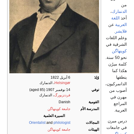
من
الدنمارك
،
أخذ
اللغة
العربية
عن
فلايشر
.
وعلم اللغات
الشرقية في
كوپنهاگن
نحو 50 سنة.
كلمة ميرُن
هكذا كما
ينطقها
وُلِدَ
6 أبريل 1822
Helsingør
، الدنمارك
الدانمركيون،
توفي
14 نوفمبر 1907
(aged 85)
أصوب من
فردنزبورگ
، الدنمارك
مهرن في
القومية
Danish
المراجع
المدرسة الأم
جامعة كوپنهاگن
العربية.
السيرة العلمية
درس ميرن
المجالات
philologist
and
Orientalist
في جامعات
الهيئات
جامعة كوپنهاگن