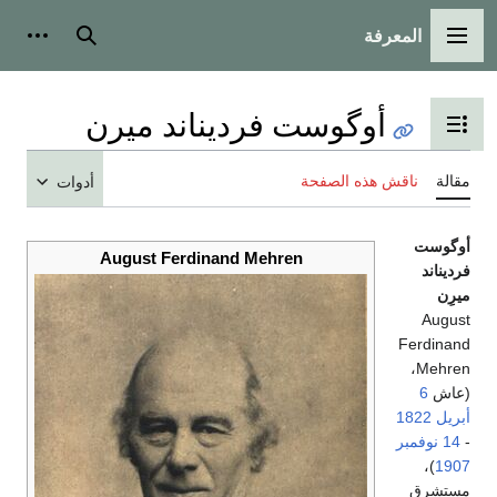
المعرفة
القائمة الرئيسية
بحث
أدوات
أوگوست فرديناند ميرن
تبديل عرض جدول المحتويات
مقالة
ناقش هذه الصفحة
أدوات
أوگوست
August Ferdinand Mehren
فرديناند
ميرِن
August
Ferdinand
Mehren،
(عاش
6
أبريل
1822
-
14 نوفمبر
)،
1907
مستشرق