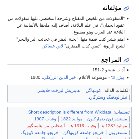
مؤلفاته
"المنقولات من تلخيص المفتاح وشرحه المختصر، تليها منقولات من
عقود الجمان"، في علم البلاغة، أضاف إليه ملحقا بالألمانية عن
البلاغة عند العرب وهو مطبوع.
اهتم بنشر كتب قيمة منها: "نخبة الدهر في عجائب البر والبحر"
لشيخ الربوة، "تبيين كذب المفتري"
لابن عساكر
.
المراجع
آداب شيخو 2-151.
مِيرُن
- موسوعة الأعلام،
خير الدين الزركلي
، 1980
الكلمات الدالة:
كوبنهاگن
هاينريش لبرخت فلايشر
نيلز لودڤيگ وسترگارد
تصنيفات
:
Short description is different from Wikidata
مستشرقون دنماركيون
مواليد 1822
وفيات 1907
مواليد 1237 هـ
وفيات 1316 هـ
أشخاص من هلسنگور
مستعربون
خريجو جامعة كوپنهاگن
خريجو جامعة لايپزيگ