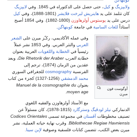
كوبنهاگن
ولايپزيگ
و
كيل
، حتى حصل على الدكتوراه في 1845. وفي
لايپزيگ
كان تتلمذ على يد
هاينريش لبرخت فلايشر
(1801-1888)، وفي
كيل
درس على يد
يوستوس أولزهاوزن
(1800-1882). وفي 1854 أصبح
أستاذاً
للغات السامية
في جامعة
كوبنهاگن
.
وفي عمله الأكاديمي، ركـّز ميرن على
الشعر
العربي
والنثر العربي. وفي 1853 نشر عملاً
رئيسياً في
الخطابة
واللغويات
العربية بعنوان
خطابة العرب Die Rhetorik der Araber
، وبعد
عقدين من الزمان (1874)، ترجم إلى
الفرنسية
cosmography
للجغرافي السوري
محمد الدمشقي
(1256-1327) كجزء من كتاب
بعنوان
Manuel de la cosmographie du
أوگوست فون
.
moyen age
ميرِن
مع الأستاذ أولزهاوزن والفقيه اللغوي
الدنماركي
نيلز لودڤيگ وسترگارد
(1815-1878)، كان مسئولاً عن
تصنيف مخطوطات
آڤستان
في مجموعة تسمى
Codices Orientales
Bibliothecae Regiae Havniensis
. وقرب نهاية حياته العملية، نشر
ميرن بعض الكتب، تتضمن كتابات فلسفية وصوفية
لإبن سينا
.