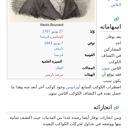
لابلاس
.
اسهاماته
Alexis Bouvard
وُلِدَ
27 يونيو
,
1767
يعد بوفاز
كونتامين
،
فرنسا
احد
توفي
7 يونيو
,
1843
باريس
المشاركين
القومية
فرنسا
في اكتشاف
السيرة العلمية
الكوكب
الثامن
نبتون
المجالات
الفلك
فقد توقع أن
الهيئات
مرصد باريس
يكون سبب
اضطراب الكوكب السابع
أورانوس
وجود كوكب آخر أبعد منه وهذا ما
حصل بعده في اكتشاف الكوكب الثامن نبتون .
انجازاته
ومن انجازات بوفار أيضا رصده عددا من المذنبات حيث اكتشف ثمانية
منها ووضعه في جداول لحركات الكواكب البعيدة.