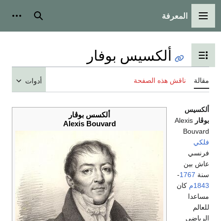
المعرفة
القائمة الرئيسية
بحث
أدوات
ألكسيس بوفار
تبديل عرض جدول المحتويات
مقالة
ناقش هذه الصفحة
أدوات
ألكسيس
ألكسس بوڤار
بوڤار
Alexis
Alexis Bouvard
Bouvard
فلكي
فرنسي
عاش بين
سنة
1767
-
1843م
كان
مساعدا
للعالم
الرياضي