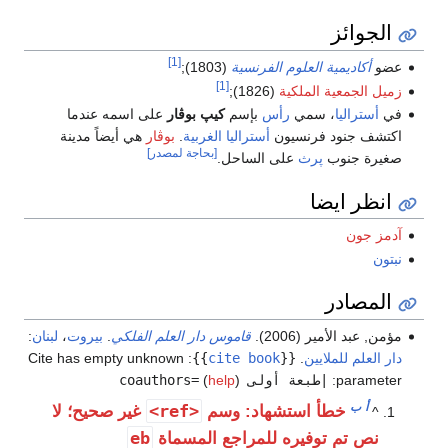
الجوائز
[1]
عضو
أكاديمية العلوم الفرنسية
(1803);
[1]
زميل الجمعية الملكية
(1826);
في
أستراليا
، سمي
رأس
بإسم
كيپ بوڤار
على اسمه عندما
اكتشف جنود فرنسيون
أستراليا الغربية
.
بوڤار
هي أيضاً مدينة
[بحاجة لمصدر]
صغيرة جنوب
پرث
على الساحل.
انظر ايضا
آدمز جون
نبتون
المصادر
مؤمن, عبد الأمير (2006).
قاموس دار العلم الفلكي
.
بيروت
،
لبنان
:
دار العلم للملايين
.
{{
cite book
}}
:
Cite has empty unknown
parameter:
|طبعة أولى coauthors=
)
help
(
أ
ب
<ref>
خطأ استشهاد: وسم
غير صحيح؛ لا
^
eb
نص تم توفيره للمراجع المسماة