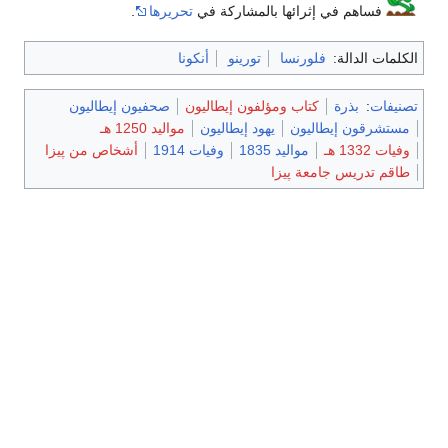
فساهم في إثرائها بالمشاركة في
تحريرها
.
الكلمات الدالة:
فلورنسا
تورينو
أنكونا
تصنيفات
:
بذرة
كتاب ومؤلفون إيطاليون
صحفيون إيطاليون
مستشرقون إيطاليون
يهود إيطاليون
مواليد 1250 هـ
وفيات 1332 هـ
مواليد 1835
وفيات 1914
أشخاص من پيزا
طاقم تدريس جامعة پيزا