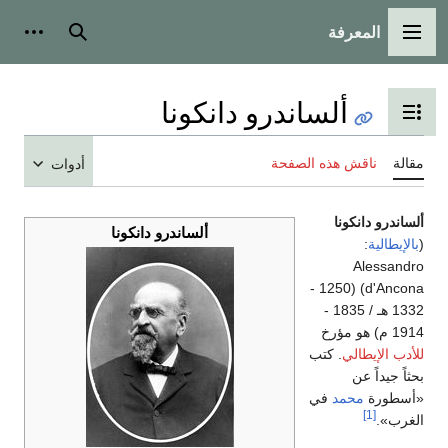
المعرفة
القائمة الرئيسية
بحث
أدوات
ألساندرو دانكونا
تبديل عرض جدول المحتويات
مقالة
ناقش هذه الصفحة
أدوات
ألساندرو دانكونا
ألساندرو دانكونا
(
بالإيطالية
:
Alessandro
) (1250 -
d'Ancona
1332 ه‍ـ / 1835 -
1914 م) هو مؤرخ
للأدب الإيطالي
. كتب
بحثاً جيداً عن
«أسطورة
محمد
في
[1]
الغرب».