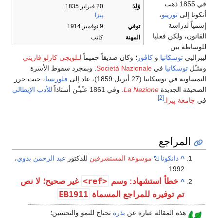
في 1855 ذهب
وُلِدَ
20 فبراير 1835
أنكونا إلى
تورينو
،
پيزا
إسمياً لدراسة
توفي
9 نوفمبر 1914
القانون، ولكن فعليا
المهنة
كاتب
للوساطة بين
ليبراليي
توسكانيا
و
كاڤور
؛ وكان صديقاً حميماً
لـلويجي كارلو فاريني
ومثـّل
توسكانيا
في
Società Nazionale
. وبمجرد سقوط الأسرة
النمساوية في توسكانيا (27 أبريل 1859)، عاد إلى
فلورنسا
، حيث حرر
الصحيفة الجديدة
La Nazione
. وفي 1861 عـُيـِّن أستاذاً
للأدب الإيطالي
[2]
في
جامعة پيزا
.
المراجع
^
دانكونا
موسوعة المستشرقين
للدكتور
عبد الرحمن بدوي
،
1992
<ref>
خطأ استشهاد: وسم
غير صحيح؛ لا نص
^
EB1911
تم توفيره للمراجع المسماة
هذه المقالة عبارة عن
بذرة
تحتاج للنمو والتحسين؛