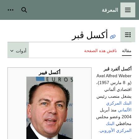
المعرفة
القائمة الرئيسية
بحث
أدوات
أكسل ڤبر
تبديل عرض جدول المحتويات
مقالة
ناقش هذه الصفحة
أدوات
أكسل ألفرد ڤبر
أكسل فيبر
Axel Alfred Weber
(و. 8 مارس 1957)،
اقتصادي ألماني
يشغل منصب رئيس
البنك المركزي
الألماني
منذ أبريل
2004 وعضو مجلس
محافظي
البنك
المركزي الأوروبي
.