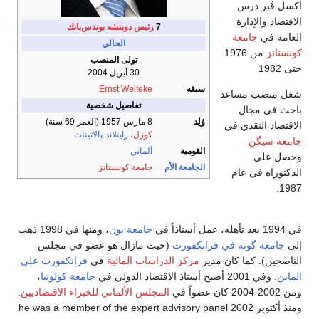
أكسل ڤبر درس
الاقتصاد والإدارة
7
رئيس دويتشه بوندس‌بانك
العامة في
جامعة
الحالي
كونستانز
من 1976
تولى المنصب
حتى 1982
30 أبريل 2004
سبقه
Ernst Welteke
شغل منصب مساعد
تفاصيل شخصية
باحث في مجال
وُلِد
8 مارس 1957
(العمر 69 سنة)
الاقتصاد النقدي في
كوزل
،
راينلاند-پالاتينات
جامعة سيگن
القومية
ألماني
وحصل على
الجامعة الأم
جامعة كونستانز
الدكتوراه في عام
1987.
في 1994 بعد تأهله، عمل أستاذاً في
جامعة بون
، ومنها في 1998 ذهب
إلى
جامعة گوته في فرانكفورت
(حيث مازال هو عضو في مجلس
الناصحين). كما كان مدير
مركز الدراسات المالية
في
فرانكفورت على
الماين
. وفي 2001 أصبح أستاذ الاقتصاد الدولي في
جامعة كولونيا
،
ومن 2002-2004 كان عضواً في
المجلس الألماني للخبراء الاقتصاديين
.
ومنذ أكتوبر 2002 he was a member of the expert advisory panel