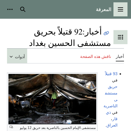
المعرفة
القائمة الرئيسية
بحث
أدوات
أخبار
:
92 قتيلاً بحريق
تبديل عرض جدول المحتويات
مستشفى الحسين بغداد
أخبار
ناقش هذه الصفحة
أدوات
93 قتيلاً
في
حريق
مستشف
ى
الناصرية
في
ذي
قار
،
العراق
.
مستشفى الإمام الحسين بالناصرية بعد حريق 12 يوليو