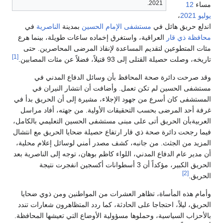
2021.
مساء
12
يوليو
2021
،
اندلع حريق هائل في
مستشفى الإمام الحسين
بمدينة
الناصرية
في
محافظة ذي قار
العراقية، واستغرق إخماده ساعات طويلة، بينما هرع
مئات المتطوعين لتقديم المساعدة لإنقاذ المرضى المحاصرين. حتى
[1]
تاريخه، وصلت حصيلة القتلى إلى 93 قتيلاً، فضلاً عن مئات المصابين.
وقد صرحت دائرة صحة المحافظ بأن وسائل الدفاع المدني في
مستشفى الحسين لم تكن تعمل. وأضافت أن انتشار النيران في
المستشفى كان أسرع من جهود الإجلاء، مشيرة إلى أن الحريق بدأ في
غرفة أحد المرضى بحسب التحقيقات الأولية. من جهته، أفاد مراسل
العربيةبأن الحريق أتى على مبنى مستشفى الحسين التعليمي بالكامل،
فيما رجحت دائرة صحة ذي قار ارتفاع حصيلة ضحايا الحريق مع انتشال
المزيد من الجثث. من جانبه، كشف مصدر أمني لوسائل إعلام محلية،
أن مدير عام الدفاع المدني، اللواء كاظم بوهان، توجه إلى الناصرية بعد
الحريق الكبير، مؤكداً أن 3 أسطوانات أكسجين انفجرت نتيجة
[2]
الحريق.
وأمام هذه المأساة، تظاهر العشرات من المواطنين ومن ذوي ضحايا
الحريق، ليلاً، احتجاجا على الحادثة، كما ردد المتظاهرون شعارات تندد
بالأحزاب السياسية، وحملوها مسؤولية الأوضاع التي تعيشها المحافظة.