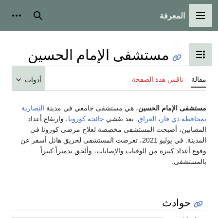
المعرفة
القائمة الرئيسية
بحث
أدوات
مستشفى الإمام الحسين
تبديل عرض جدول المحتويات
مقالة
ناقش هذه الصفحة
أدوات
مستشفى الإمام الحسين
، هي مستشفى جامعي في مدينة
النصارية
بمحافظة ذي قار
،
العراق
. بعد تفشي
جائحة كورونا
، وارتفاع أعداد
المصابين، أصبحت المستشفى مخصصة لعلاج مرضى كورونا في
المدينة. في يوليو 2021، تعرضت المستشفى لحريق هائل أسفر عن
وقوع أعداد كبيرة من الوفيات والإصابات، وألحق تدميراً كبيراً
بالمستشفى.
حوادث