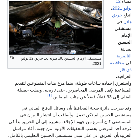
مساء
12
يوليو
2021
،
اندلع
حريق
هائل
في
مستشفى
الإمام
الحسين
بمدينة
الناصرية
مستشفى الإمام الحسين بالناصرية بعد حريق 12 يوليو
في
محافظة
2021.
ذي قار
العراقية،
واستغرق إخماده ساعات طويلة، بينما هرع مئات المتطوعين لتقديم
المساعدة لإنقاذ المرضى المحاصرين. حتى تاريخه، وصلت حصيلة
[1]
القتلى إلى 93 قتيلاً، فضلاً عن مئات المصابين.
وقد صرحت دائرة صحة المحافظ بأن وسائل الدفاع المدني في
مستشفى الحسين لم تكن تعمل. وأضافت أن انتشار النيران في
المستشفى كان أسرع من جهود الإجلاء، مشيرة إلى أن الحريق بدأ في
غرفة أحد المرضى بحسب التحقيقات الأولية. من جهته، أفاد مراسل
العربيةبأن الحريق أتى على مبنى مستشفى الحسين التعليمي بالكامل،