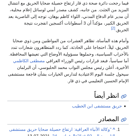
فيما رجحت دائرة صحة ذي قار ارتفاع حصيلة ضحايا الحريق مع انتشال
المزيد من الجثث. من جانبه، كشف مصدر أمني لوسائل إعلام محلية،
أن مدير عام الدفاع المدني، اللواء كاظم بوهان، توجه إلى الناصرية بعد
الحريق الكبير، مؤكداً أن 3 أسطوانات أكسجين انفجرت نتيجة
[2]
الحريق.
وأمام هذه المأساة، تظاهر العشرات من المواطنين ومن ذوي ضحايا
الحريق، ليلاً، احتجاجا على الحادثة، كما ردد المتظاهرون شعارات تندد
بالأحزاب السياسية، وحملوها مسؤولية الأوضاع التي تعيشها المحافظة.
أما سياسياً، فبعد قرارات رئيس الوزراء العراقي
مصطفى الكاظمي
الأخيرة، أعلن رئيس مجلس النواب محمد الحلبوسي، أن البرلمان
سيحول جلسة اليوم الاعتيادية لتدارس الخيارات بشأن فاجعة مستشفى
الإمام الحسين التعليمي في ذي قار.
انظر أيضاً
حريق مستشفى ابن الخطيب
المصادر
^
"وكالة الأنباء العراقية: ارتفاع حصيلة ضحايا حريق مستشفى