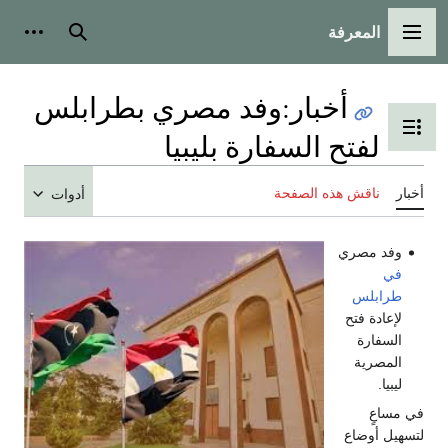
المعرفة
القائمة الرئيسية
بحث
أدوات
أخبار
:
وفد مصري بطرابلس
تبديل عرض جدول المحتويات
لفتح السفارة بليبيا
أخبار
ناقش هذه الصفحة
أدوات
وفد مصري
في
طرابلس
لإعادة فتح
السفارة
المصرية
ليبيا.
في مساعٍ
لتسهيل أوضاع