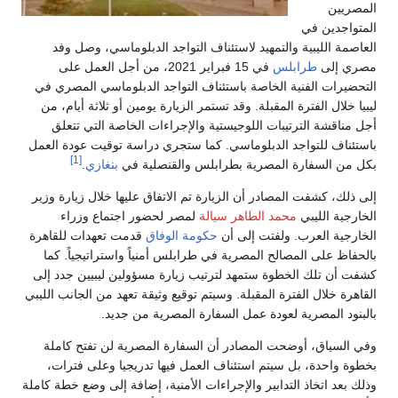
المصريين
المتواجدين في
العاصمة الليبية والتمهيد لاستئناف التواجد الدبلوماسي، وصل وفد
مصري إلى
طرابلس
في 15 فبراير 2021، من أجل العمل على
التحضيرات الفنية الخاصة باستئناف التواجد الدبلوماسي المصري في
ليبيا خلال الفترة المقبلة. وقد تستمر الزيارة يومين أو ثلاثة أيام، من
أجل مناقشة الترتيبات اللوجيستية والإجراءات الخاصة التي تتعلق
باستئناف للتواجد الدبلوماسي. كما ستجري دراسة توقيت عودة العمل
[1]
بكل من السفارة المصرية بطرابلس والقنصلية في
بنغازي
.
إلى ذلك، كشفت المصادر أن الزيارة تم الاتفاق عليها خلال زيارة وزير
الخارجية الليبي
محمد الطاهر سيالة
لمصر لحضور اجتماع وزراء
الخارجية العرب. ولفتت إلى أن
حكومة الوفاق
قدمت تعهدات للقاهرة
بالحفاظ على المصالح المصرية في طرابلس أمنياً واستراتيجياً. كما
كشفت أن تلك الخطوة ستمهد لترتيب زيارة مسؤولين ليبيين جدد إلى
القاهرة خلال الفترة المقبلة. وسيتم توقيع وثيقة تعهد من الجانب الليبي
بالبنود المصرية لعودة عمل السفارة المصرية من جديد.
وفي السياق، أوضحت المصادر أن السفارة المصرية لن تفتح كاملة
بخطوة واحدة، بل سيتم استئناف العمل فيها تدريجيا وعلى فترات،
وذلك بعد اتخاذ التدابير والإجراءات الأمنية، إضافة إلى وضع خطة كاملة