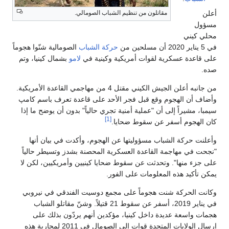
أعلن
مقاتلون من تنظيم الشباب الصومالي.
مسؤول
محلي كيني
في 5 يناير 2020 أن مسلحين من
حركة الشباب
الصومالية شنّوا هجوماً
على قاعدة عسكرية لقوات أمريكية وكينية في
لامو
بشمال كينيا، وتم
صده.
من جانبه أعلن الجيش الكيني مقتل 4 من مهاجمي القاعدة الأمريكية.
وأضاف أن الهجوم وقع قبل فجر الأحد على قاعدة تعرف باسم كامپ
سيمبا، مشيراً إلى أن "عملية أمنية تجري حالياً" بدون أن يوضح ما إذا
[1]
كان الهجوم أسفر عن سقوط ضحايا.
وأعلنت حركة الشباب مسؤوليتها عن الهجوم، وأكدت في بيان أنها
"نجحت في مهاجمة القاعدة العسكرية المحصنة بشدز وتسيطر حالياً
على جزء منها". وتحدثت عن سقوط ضحايا كينيين وأمريكيين، لكن لا
يمكن تأكيد هذه المعلومات على الفور.
وكانت الحركة شنت هجوماً على مجمع دوسيت الفندقي في نيروبي
في يناير 2019، أسفر عن سقوط 21 قتيلاً. وشنّ مقاتلو الشباب
هجمات واسعة عديدة داخل كينيا، مؤكدين أنهم يردّون بذلك على
إرسال الولايات المتحدة قوات إلى الصومال في 2011 لمحاربة هذه