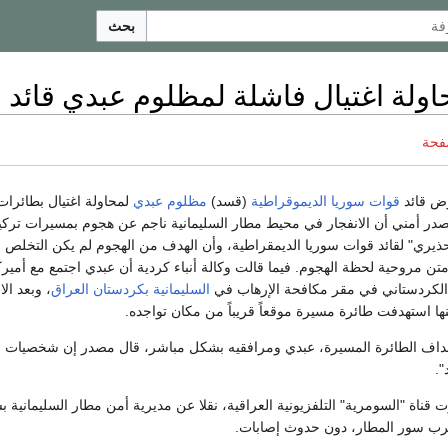
بحث
اولة اغتيال فاشلة لمظلوم عبدي قائد
فحة
ض قائد
قوات سوريا الديموقراطية
(قسد)
مظلوم عبدي
لمحاولة اغتيال بطائرات
در أمني أن الانفجار في محيط مطار السليمانية ناجم عن هجوم بمسيرات تركي
حذيري" لقائد قوات سوريا الديمقراطية، وأن الهدف من الهجوم لم يكن التخلص 
تن مروحية لحظة الهجوم. فيما قالت وكالة أنباء كردية أن عبدي اجتمع مع أميرك
ي الكردستاني في مقر مكافحة الإرهاب في
السليمانية
بكردستان العراق
، وبعد الا
ها استهدفت طائرة مسيرة موقعاً قريباً من مكان تواجده.
ف الطائرة المسيرة، عبدي ومرافقيه بشكل مباشر، قال مصدر إن شخصيات أ
".
ناة "السومرية" التلفزيونية العراقية، نقلا عن مديرية أمن مطار السليمانية ب
ع قرب سور المطار، دون حدوث إصابات.