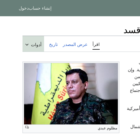
إنشاء حساب
دخول
 قسد
اقرأ
عرض المصدر
تاريخ
أدوات
ة. وإن
من
يين
جتماع
ميركية
شمال
مظلوم عبدي