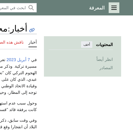
المعرفة
القائمة الرئيسية
أخبار
:
مح
أخبار
ناقش هذه الص
المحتويات
أخف
انظر أيضاً
في
7 أبريل
2023
تعر
مسيرة تركية. وذكر مص
المصادر
الهجوم التركي كان "ت
عبدي، الذي كان على م
وقيادة الاتحاد الوطن
توجه إلى المطار، وحين
وحول سبب عدم استهدا
كانت برفقة قائد "قسد
وفي وقت سابق، ذكرت ق
البلاد أن انفجارا وق