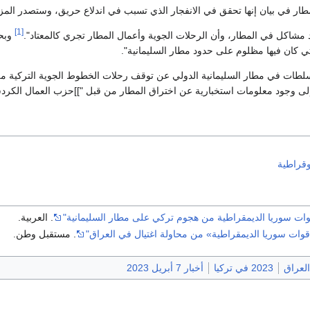
طار في بيان إنها تحقق في الانفجار الذي تسبب في اندلاع حريق، وستصدر المزي
[1]
وجد مشاكل في المطار، وأن الرحلات الجوية وأعمال المطار تجري كالمعتاد".
وبحس
تي كان فيها مظلوم على حدود مطار السليمانية".
سلطات في مطار السليمانية الدولي عن توقف رحلات الخطوط الجوية التركية م
إلى وجود معلومات استخبارية عن اختراق المطار من قبل "]]حزب العمال الكردستا
وقراطية
قوات سوريا الديمقراطية من هجوم تركي على مطار السليمانية"
. العربية.
«قوات سوريا الديمقراطية» من محاولة اغتيال في العراق"
. مستقبل وطن.
2023 في تركيا
أخبار 7 أبريل 2023