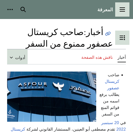
المعرفة
القائمة الرئيسية
بحث
أدوات
أخبار
:
صاحب كريستال
تبديل عرض جدول المحتويات
عصفور ممنوع من السفر
أخبار
ناقش هذه الصفحة
أدوات
صاحب
كريستال
عصفور
يطالب برفع
اسمه من
قوائم المنع
من السفر.
في
20 سبتمبر
2022
تقدم مصطفى أبو العينين، المستشار القانوني لشركة
كريستال