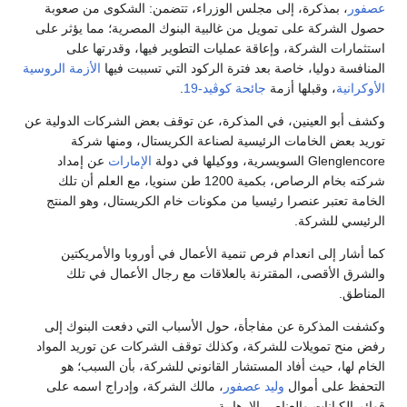
عصفور
، بمذكرة، إلى مجلس الوزراء، تتضمن: الشكوى من صعوبة
حصول الشركة على تمويل من غالبية البنوك المصرية؛ مما يؤثر على
استثمارات الشركة، وإعاقة عمليات التطوير فيها، وقدرتها على
المنافسة دوليا، خاصة بعد فترة الركود التي تسببت فيها
الأزمة الروسية
الأوكرانية
، وقبلها أزمة
جائحة كوڤيد-19
.
وكشف أبو العينين، في المذكرة، عن توقف بعض الشركات الدولية عن
توريد بعض الخامات الرئيسية لصناعة الكريستال، ومنها شركة
Glenglencore السويسرية، ووكيلها في دولة
الإمارات
عن إمداد
شركته بخام الرصاص، بكمية 1200 طن سنويا، مع العلم أن تلك
الخامة تعتبر عنصرا رئيسيا من مكونات خام الكريستال، وهو المنتج
الرئيسي للشركة.
كما أشار إلى انعدام فرص تنمية الأعمال في أوروبا والأمريكتين
والشرق الأقصى، المقترنة بالعلاقات مع رجال الأعمال في تلك
المناطق.
وكشفت المذكرة عن مفاجأة، حول الأسباب التي دفعت البنوك إلى
رفض منح تمويلات للشركة، وكذلك توقف الشركات عن توريد المواد
الخام لها، حيث أفاد المستشار القانوني للشركة، بأن السبب؛ هو
التحفظ على أموال
وليد عصفور
، مالك الشركة، وإدراج اسمه على
قوائم الكيانات والعناصر الإرهابية.