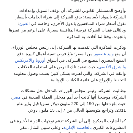
وأوضح المستشار القانوني للشركة، أن توقف التمويل وإمدادات
الشركة بالمواد الأساسية؛ يدفع الشركة إلى شراء الخامات بأسعار
تفوق أسعار شراء المنافسين بالدول الأخرى، وخاصة في
الصين
؛
وبالتالي فقدان الشركة فرصة المنافسة سعريا، على الرغم من تميزها
بالجودة، وفقا لما أفادت به المذكرة.
وذكرت المذكرة التي تقدمت بها الشركة، إلى رئيس مجلس الوزراء،
أن منع
وليد عصفور
من السفر؛ مَنَعَ فرص تنمية أعمال كبيرة لدفع
المنتج المصري المصنع في الشركة، في أسواق
أوروبا
والأمريكتين
والشرق الأقصى
، حيث تعتمد تلك الفرص على استدامة العلاقات
والثقة في الشركة، والتي اهتزت بشكل كبير؛ بسبب وصول معلومة
التحفظ والإدراج على قائمة الكيانات الإرهابية.
وطالبت الشركة، رئيس مجلس الوزراء، بالتدخل لحل مشكلات
الشركة، موضحةً أنها كانت أحد أهم مدخلي العملة الصعبة في
مصر
،
حيث بلغ دخلها من 190 إلى 220 مليون دولار سنويا قبل يناير عام
2011، وتراجع متوسطها الحالي من 7 إلى 15 مليون دولار.
كما أشارت المذكرة، إلى أن الشركة تدعم توجهات الدولة الأخيرة في
المشروعات الكبرى
بالعاصمة الإدارية
، وعلى سبيل المثال: مقر