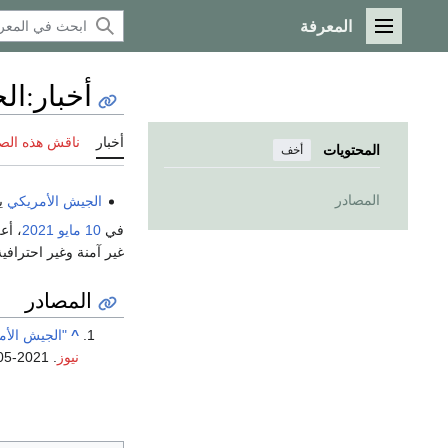
المعرفة
القائمة الرئيسية
أخبار
:
الج
أخبار
ناقش هذه الص
المحتويات
أخف
المصادر
الجيش الأمريكي
ي
في
10 مايو
2021
، أع
غير آمنة وغير احتراف
المصادر
^
"الجيش الأ
نيوز
. 2021-05-10