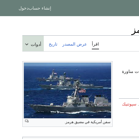
إنشاء حساب
دخول
ز
اقرأ
عرض المصدر
تاريخ
أدوات
ت مناورة
سپوتنيك
سفن أمريكية في مضيق هرمز.