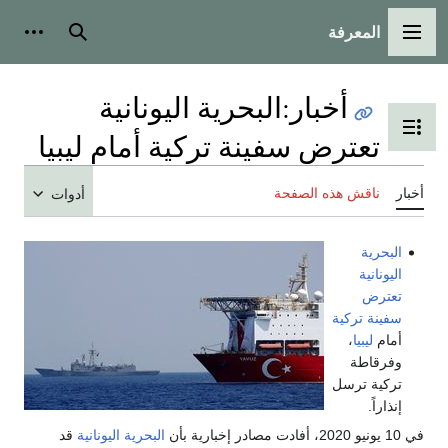
المعرفة
القائمة الرئيسية
بحث
أدوات
أخبار
:
البحرية اليونانية
تبديل عرض جدول المحتويات
تعترض سفينة تركية أمام ليبيا
أخبار
ناقش هذه الصفحة
أدوات
البحرية
اليونانية
تعترض
سفينة تركية
أمام
ليبيا
،
وفرقاطة
تركية ترسل
إنذاراً.
في 10 يونيو 2020، أفادت مصادر إخبارية بأن
البحرية اليونانية
قد