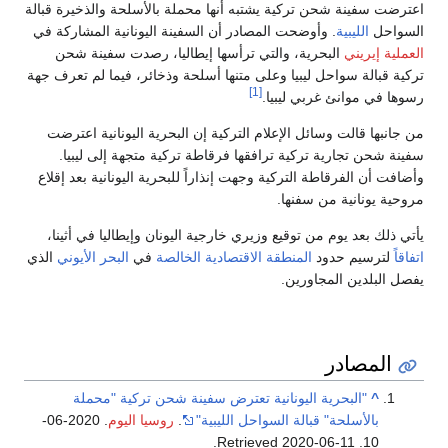
اعترضت سفينة شحن تركية يشتبه أنها محملة بالأسلحة والذخيرة قبالة
السواحل
الليبية
. وأوضحت المصادر أن السفينة اليونانية المشاركة في
العملية إيريني
البحرية، والتي ترأسها إيطاليا، رصدت سفينة شحن
تركية قبالة سواحل ليبيا وعلى متنها أسلحة وذخائر، فيما لم تعرف جهة
[1]
رسوها في موانئ غربي ليبيا.
من جانبها قالت وسائل الإعلام التركية إن البحرية اليونانية اعترضت
سفينة شحن تجارية تركية ترافقها فرقاطة تركية متجهة إلى ليبيا.
وأضافت أن الفرقاطة التركية وجهت إنذاراً للبحرية اليونانية بعد إقلاع
مروحية يونانية من سفنها.
يأتي ذلك بعد يوم من توقيع وزيري خارجية اليونان وإيطاليا في أثينا،
اتفاقاً
لترسيم حدود
المنطقة الاقتصادية الخالصة
في
البحر الأيوني
الذي
يفصل البلدين المجاورين.
المصادر
^
"البحرية اليونانية تعترض سفينة شحن تركية "محملة
بالأسلحة" قبالة السواحل الليبية"
.
روسيا اليوم
. 2020-06-
.
2020-06-11
. Retrieved
10