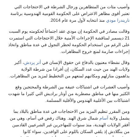
وأصيب مئات من المتظاهرين ورجال الشرطة في الاحتجاجات التي
تعتبر أقوى مظاهر الاعتراض على الحكومة القومية الهندوسية برئاسة
ناريندرا مودي
منذ انتخابه لأول مرة عام 2014.
وقالت مصادر في الحكومة إن مودي عقد اجتماعاً لحكومته يوم السبت
21 ديسمبر لمناقشة الإجراءات الأمنية خلال الاحتجاجات التي استمرت
على الرغم من استخدام الحكومة لحظر التجول في عدة مناطق واتخاذ
إجراءات صارمة لمنع خروج المظاهرات.
وقال نشطاء معنيون بالدفاع عن حقوق الإنسان في
أتر پردش
، أكبر
ولايات الهند من حيث عدد السكان، إن أفرادا من شرطة الولاية
يداهمون منازلهم ومكاتبهم لمنعهم من التخطيط لمزيد من المظاهرات.
وأصيب العشرات في اشتباكات عنيفة بين الشرطة والمحتجين وقع
الكثير منها في مناطق مضطربة من أوتار براديش‭‭‭‭ ‬‬‬‬التي كثيرا ما شهدت
اشتباكات بين الأغلبية الهندوس والأقلية المسلمة.
ومن المقرر تنظيم المزيد من الاحتجاجات في عدة مناطق بالبلاد بما
يشمل ولاية
آسام
شمال شرق الهند. وهناك رفض في آسام، وهي من
أفقر الولايات الهندية، منذ سنوات للمهاجرين غير الشرعيين القادمين
من بنگلادش إذ يلقي السكان باللوم على الوافدين، سواء كانوا