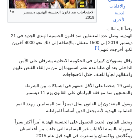
والأقليات
الاحتجاجات ضد قانون الجنسية الهندي، ديسمبر
الدينية
2019.
الأخرى
.
وفقاً للسلطات
الهندية، وصل عدد المعتقلين ضد قانون الجنسية الهندي الجديد في 21
ديسمبر 2019 إلى 1500 معتقل، بالإضافة إلى ذلك نحو 4000 آخرين
[1]
لكنها أفرجت عنهم.
وقال مسؤولان كبيران في الحكومة الاتحادية يشرفان على الأمن
الداخلي بعد أن طلبا عدم نشر اسميهما إن من تم إلقاء القبض عليهم
واعتقالهم لجأوا للعنف خلال الاحتجاجات.
ولقي 19 شخصا على الأقل حتفهم في اشتباكات بين الشرطة
والمحتجين منذ موافقة البرلمان على القانون يوم 11 ديسمبر.
ويقول المنتقدون إن القانون يمثل تمييزاً ضد المسلمين ويهدد القيم
العلمانية الهندية لأنه يجعل الدين أساساً للمواطنة.
ويجعل القانون الجديد الحصول على الجنسية الهندية أمراً أكثر يسراً
وسهولة بالنسبة للأقليات غير المسلمة التي جاءت من أفغانستان
وبنگلادش وپاكستان واستقرت في الهند قبل عام 2015.