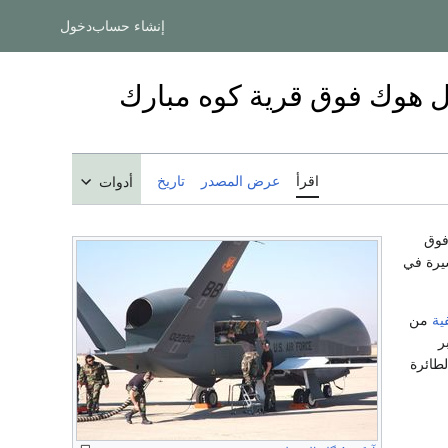
إنشاء حساب
دخول
ل هوك فوق قرية كوه مبارك
اقرأ
عرض المصدر
تاريخ
أدوات
فوق
يرة في
ية
من
ران، في 4 ديسمبر
لطائرة