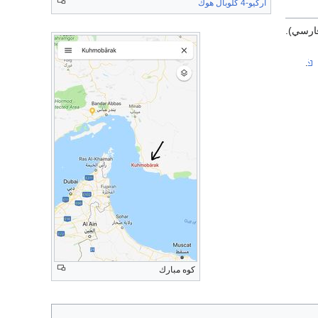
آر‌كيو-4 گلوبال هوك
i فارسي).
كوه مبارك