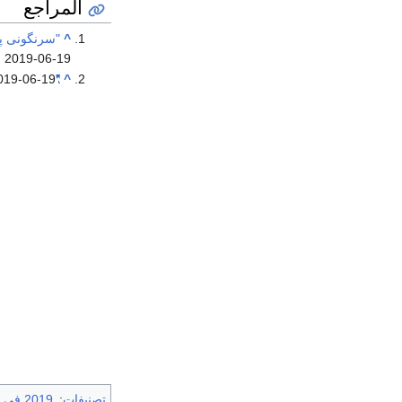
المراجع
^
"سرنگونی پ
 2019-06-19.
019-06-19.
"US Spy Drone Shot Down by IRGC in Southern Iran"
^
تصنيفات
:
2019 في إيران