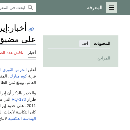
المعرفة
القائمة الرئيسية
أخبار
:
إي
على مضيق
المحتويات
أخف
أخبار
ناقش هذه الص
المراجع
أعلن
الحرس الثوري ال
قرية
كوه مبارك
، المق
العالم، ويبلغ ثمن الطائرة الو
والجدير بالذكر أن إير
طراز
RQ-170
2011، على حدود 
كان انتكاسة لأبحاث ا
الهندسة العكسية
لانتا