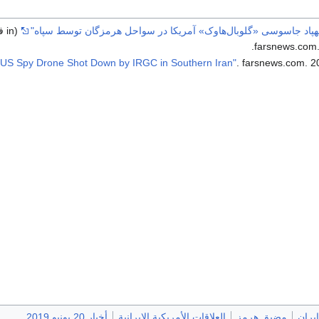
هپاد جاسوسی «گلوبال‌هاوک» آمریکا در سواحل هرمزگان توسط سپاه"
(n
farsnews.com.
. farsnews.com. 2
مضيق هرمز
العلاقات الأمريكية الإيرانية
أخبار 20 يونيو 2019