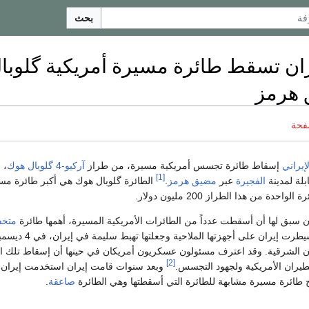
بحث
ران تسقط طائرة مسيرة أمريكية گلوبا
 هرمز
فحة
إيراني
إسقاط طائرة تجسس أمريكية مسيرة، من طراز
آر‌كيو-4 گلوبال هوك
، 
[1]
ابلة لمدينة
الفجيرة
عبر
مضيق هرمز
.
الطائرة گلوبال هوك هي أكبر طائرة مس
احدة من هذا الطراز 200 مليون دولار.
ان سبق لها أن أسقطت عدداً من الطائرات الأمريكية المسيرة، أهمها طائرة
متخف
التي سيطرت إيران على أجهزتها الملاحية وجعلتها تهبط سليمة في إي
إيران الشرقية. وقد اعترف مسئولون عسكريون أمريكان في حينها أن إسقاط تلك ا
[2]
لطيران الأمريكية ولجهود التجسس.
وبعد سنوات قامت إيران استخدمت إيران
ج طائرة مسيرة مشابهة للطائرة التي أسقطتها وهي الطائرة
صاعقة
.