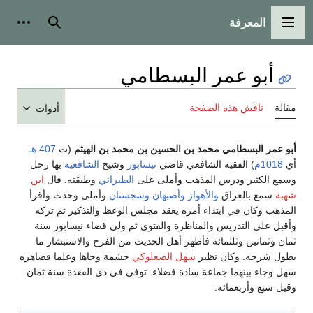
المعرفة
القائمة الرئيسية
بحث
أدوات
أبو عمر البسطامي
مقالة
ناقش هذه الصفحة
أدوات
أبو عمر البسطامي محمد بن الحسين بن محمد بن الهيثم
(ت
407 هـ
أي
1018م
) الفقيه الشافعي قاضي
نيسابور
وشيخ
الشافعية
بها رحل
وسمع الكثير ودرس المذهب وأملى على
الطبراني
وطبقته. قال
ابن
شهبة
سمع بالعراق
والأهواز
وأصبهان
وسجستان
وأملى وحدث وأقرأ
المذهب وكان في ابتداء أمره يعقد مجلس الوعظ والتذكير ثم تركه
وأقبل على التدريس والمناظرة والفتوى ثم ولى قضاء نيسابور سنة
ثمان وثمانين وثلثمائة فأظهر أهل الحديث من الفرح والاستبشار ما
يطول شرحه. وكان نظير
سهل الصعلوكي
حشمة وجاها وعلما فصاهره
سهل وجاء بينهما جماعة سادة فضلاء. توفي في ذي القعدة سنة ثمان
وقيل سبع وأربعمائة.