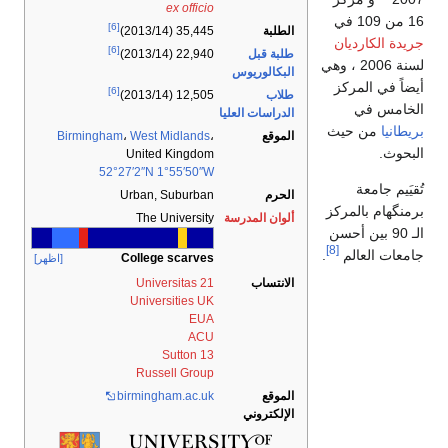
ex officio
16 من 109 في
[6]
الطلبة
35,445 (2013/14)
جريدة الكارديان
[6]
طلبة قبل
22,940 (2013/14)
لسنة 2006 ، وهي
البكالوريوس
أيضاً في المركز
[6]
طلاب
12,505 (2013/14)
الخامس في
الدراسات العليا
بريطانيا
من حيث
الموقع
،
West Midlands
،
Birmingham
البحوث.
United Kingdom
52°27′2″N
1°55′50″W
تُقيَيم جامعة
الحرم
Urban, Suburban
برمنگهام بالمركز
ألوان المدرسة
The University
الـ 90 بين أحسن
[8]
جامعات العالم
.
College scarves
[اظهر]
الانتساب
Universitas 21
Universities UK
EUA
ACU
Sutton 13
Russell Group
الموقع
birmingham.ac.uk
الإلكتروني