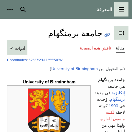
المعرفة
القائمة الرئيسية
بحث
أدوات
جامعة برمنگهام
تبديل عرض جدول المحتويات
مقالة
ناقش هذه الصفحة
أدوات
Coordinates
:
52°27′2″N
1°55′50″W
(تم التحويل من
University of Birmingham
)
جامعة برمنگهام
University of Birmingham
هي جامعة
إنكليزية
في مدينة
برمنگهام
. وُجدت
في
1900
كهيئة
لاحقة
لكلية
ماسون للعلوم
،
ولهذا فهي من
أوائل ما يدعى