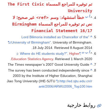
The First Civic
تم توفيره للمراجع المسماة
University
أ
ب
<ref>
خطأ استشهاد: وسم
غير صحيح؛ لا
^
Birmingham
نص تم توفيره للمراجع المسماة
Financial Statement 16/17
"Lord Bilimoria installed as Chancellor of the
^
University of Birmingham"
. University of Birmingham.
.
18 July 2014
. Retrieved
8 August
2014
أ
ب
ت
.
Higher
"Where do HE students study?"
^
.
Education Statistics Agency
. Retrieved
1 March
2020
The Times
newspaper’s 2007 Good University Guide
^
The survey has been conducted independently since
^
2003 by the Institute of Higher Education, Shanghai
Jiao Tong University (IHE-SJTU
http://ed.sjtu.edu.cn/r
ank/2006/ARWU2006_Top100.htm
روابط خارجية