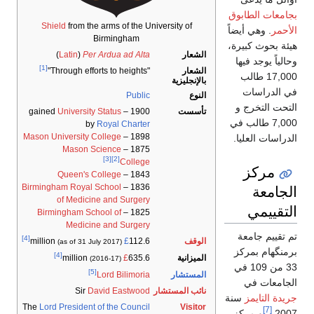
بجامعات الطابوق
Shield
from the arms of the University of
الأحمر
. وهي أيضاً
Birmingham
هيئة بحوث كبيرة،
الشعار
Per Ardua ad Alta
(
Latin
)
وحالياً يوجد فيها
[1]
الشعار
"Through efforts to heights"
17,000 طالب
بالإنجليزية
في الدراسات
النوع
Public
التحت التخرج و
تأسست
1900 – gained
University Status
7,000 طالب في
by
Royal Charter
Mason University College
1898 –
الدراسات العليا.
Mason Science
1875 –
[3]
[2]
College
مركز
Queen's College
1843 –
الجامعة
Birmingham Royal School
1836 –
of Medicine and Surgery
التقييمي
Birmingham School of
1825 –
Medicine and Surgery
تم تقييم جامعة
[4]
الوقف
£
112.6 million
(as of 31 July 2017)
برمنگهام بمركز
[4]
الميزانية
£
635.6 million
(2016-17)
33 من 109 في
[5]
المستشار
Lord Bilimoria
الجامعات في
نائب المستشار
David Eastwood
Sir
جريدة التايمز
سنة
The
Lord President of the Council
Visitor
[7]
2007
و مركز