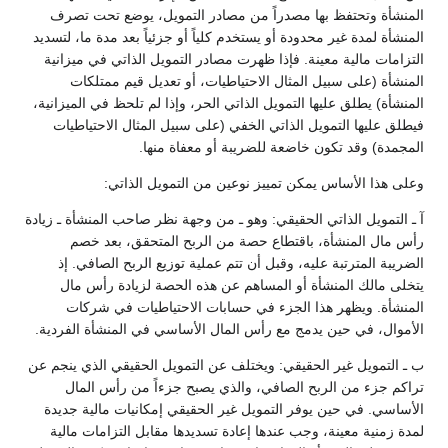
المنشأة وتحتفظ بها مصدراً من مصادر التمويل، يوضع تحت تصرف
المنشأة لمدة غير محدودة أو يستخدم كلياً أو جزئياً بعد مدة ما، لتسديد
التزامات مالية معينة. فإذا ظهرت مصادر التمويل الذاتي في ميزانية
المنشأة (على سبيل المثال الاحتياطيات، أو تعديل قيم ممتلكات
المنشأة) يطلق عليها التمويل الذاتي الحر، وإذا لم تلحظ في الميزانية،
فيطلق عليها التمويل الذاتي الخفي (على سبيل المثال الاحتياطيات
المجمدة) وقد تكون خاضعة للضريبة أو معفاة منها.
وعلى هذا الأساس يمكن تمييز نوعين من التمويل الذاتي:
آ ـ التمويل الذاتي الحقيقي: وهو ـ من وجهة نظر صاحب المنشأة ـ زيادة
رأس مال المنشأة، باقتطاع حصة من الربح المتحقق، بعد خصم
الضريبة المترتبة عليه، وقبل أن تتم عملية توزيع الربح الصافي. إذ
يتخلى مالك المنشأة أو المساهم عن هذه الحصة لزيادة رأس مال
المنشأة. ويظهر هذا الجزء في حسابات الاحتياطيات في شركات
الأموال، في حين يدمج مع رأس المال الأساسي في المنشأة الفردية.
ب ـ التمويل غير الحقيقي: ويختلف عن التمويل الحقيقي الذي ينجم عن
تراكم جزء من الربح الصافي، والذي يصبح جزءاً من رأس المال
الأساسي. في حين يوفر التمويل غير الحقيقي إمكانيات مالية جديدة
لمدة زمنية معينة، وجب عندها إعادة تسديدها مقابل التزامات مالية