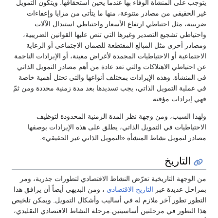
يتوجب على المنشأة الوفاء بها عندما يحين استحقاقها. ويتكون التمويل
غير الحقيقي من مصادر متنوعة، منها ما يتأتى من مزايا وإعفاءات
ضريبية، مثل احتياطي ارتفاع الأسعار واحتياطي استبدال الآلات
واحتياطي تشجيع التصدير وغيرها التي تنص عليها القوانين الضريبية،
ومصادر أخرى مثل المبالغ المقتطعة للضمان الاجتماعي أو الرعاية
الاجتماعية أو الاحتياطيات المجمدة لأغراض معينة، أو الإيرادات الناجمة
عن احتياطي الاهتلاكات والتي تعد عادة من أهم مصادر التمويل الذاتي
في المنشأة. وهذه الإيرادات بمختلف أنواعها والتي تحتل أهمية خاصة
في عملية التمويل الذاتي، يجب تسديدها بعد مدة زمنية محددة ومن ثمّ
فهي إيرادات مؤقتة.
ولهذا السبب، ومن وجهة نظر المدة الزمنية المحدودة لتوظيف
الاحتياطيات في التمويل الذاتي، يطلق على هذه الإيرادات بوصفها
مصادر لتمويل نشاط المنشأة «التمويل الذاتي غير الحقيقي».
التاريخ
من الوجهة التاريخية تعرّض النشاط الاقتصادي لتطورات جذرية، ومر
بمراحل عديدة عبر
التاريخ الاقتصادي
، ومن البديهي أيضاً أن يرافق هذا
التطور تطور آخر ملازم له في أساليب وأشكال التمويل. ويمكن تلخيص
هذا التطور في مرحلتين أساسيتين:مرحلة النشاط الاقتصادي التقليدي،