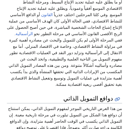
أو ما يطلق عليه عملية تجديد الإنتاج البسيط، ومرحلة النشاط
الاقتصادي الموسع أفقياً وعمودياً، ويطلق عليه عملية تجديد الإنتاج
الموسع. وفي كلتا المرحلتين اختلف جذرياً
القانون
أو الدافع الأساسي
للنشاط الاقتصادي، ففي الحالة الأولى كان الهدف الأساسي من عملية
الإنتاج إشباع الحاجات الشخصية المباشرة، في حين أصبح الحصول على
الربح الأقصى القانون الأساسي في مرحلة التطور نحو
الرأسمالية
.
ففي المرحلة الأولى لم يكن للتمويل والبحث عن مصادره أهمية كبيرة
في مزاولة النشاط الاقتصادي، وخاصة في الاقتصاد المنزلي. أما مع
الانتقال إلى الرأسمالية وتزايد دور النقد في العمليات الاقتصادية تطور
مفهوم التمويل من الناحية العلمية والتطبيقية، واتخذ البحث عن
مصادره وأساليبه أشكالاً متنوعة. ومن بين هذه المصادر التمويل الذاتي
المكتسب من الإيرادات الذاتية التي تحققها المنشأة والذي بدأ يكتسب
أهمية متزايدة في عمليات التمويل وتوسيع وتفعيل النشاط الاقتصادي
بغية تحقيق أقصى ريعية اقتصادية ممكنة.
دوافع التمويل الذاتي
من هذا العرض التاريخي الموجز لمفهوم التمويل الذاتي، يمكن استنتاج
أن دوافع هذا الشكل من التمويل تبلورت في مرحلة تاريخية معينة. إن
التمويل الذاتي يكتسب في الوقت الحاضر أهمية متزايدة، وإن الدوافع
الكامنة وراءه صارت أكثر وضوحاً، فإذا اقتصرنا على توضيح دوافع