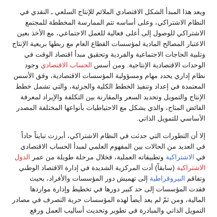
ويعد هذا المبدأ الشكل الاقتصادي الملائم للإنتاج السلعي ـ النقدي في
النظام الاشتراكي، وعلى أساسه تتم الممارسة المخططة للمجتمع
الاشتراكي للوصول إلى أعلى فعالية للعمل الاجتماعي، مع الأخذ بعين
الاعتبار المصالح المادية لمؤسسات القطاع العام مع ربطها بريعية الإنتاج
وتلبية الحاجات الاجتماعية والفردية وتحقيق مبدأ اقتصاد الوقت في
الوحدات الاقتصادية الإنتاجية. ومن أسس
الحساب الاقتصادي
وجود
نظام إداري يحدد مهام ومسؤولية المؤسسات الاقتصادية، وفق الأسس
المعتمدة في إعداد وتنفيذ الخطط الكلية والجزئية، والتي تشمل خطط
الإنتاج والتمويل وتحديد السعر والمقارنة بين التكلفة والإيراد لمعرفة
الفائض المتاح، والذي يشكل مع الاحتياطيات بأنواعها المختلفة المصدر
الأساسي للتمويل الذاتي.
إلا أن التطورات التي حدثت في النظام الاشتراكي، أبرزت تبايناً حاداً
في العديد من الحالات بين المفهوم العلمي لمبدأ الحساب الاقتصادي
في
الاشتراكية
وتطبيقاته العملية، فخلال مرحلة طويلة من عمر
الدول
الاشتراكية
(سابقاً) أدت المركزية الشديدة في إدارة الاقتصاد الوطني
وتفاقم
البيروقراطية
إلى تهميش دور المؤسسات والأفراد، بحيث
فقدت المؤسسات إلى حد كبير دورها في تخطيط وإدارة مواردها
المالية، ومن ثمّ لم يعد أيضاً لهذه المؤسسات حرية التصرف في مصادر
التمويل الذاتي والمبادرة في تطوير وتحديث أساليب العمل ورفع