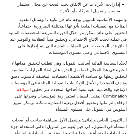
إذا زادت الأيرادات عن الأنفاق يجب البحث عن مجال استثمار
مناسب و تمويل الشركات أو الأفراد
والمهمة الأساسية للتمويل بوجه عام هي تكييف الوسائل النقدية
المتاحة مع العمليات المادية بأنواعها المختلفة الضرورية اجتماعياً،
لتحقيق أعلى عائد ممكن من خلال الدورة السريعة للمخصصات المالية
في عملية تجديد الإنتاج الاجتماعي، وتحقيق مبدأ العقلانية والتوفير عند
إنفاق هذه المخصصات في العمليات المادية التي يتم إنجازها على
المستوى الاجتماعي وعلى مستوى المؤسسات.
تُحدِّد السياسة المالية أساليب التمويل، وهي تتطلب لتحقيق أهدافها لا
الخبرة في هذا المجال فقط، بل القدرة على اتخاذ القرارات المناسبة
لتحقيق ربطها مع سياسة الأنشطة الاقتصادية المختلفة كأسلوب دقيق
وهادف للاستخدام الأمثل للإمكانيات التمويلية المتاحة في المؤسسات
الإنتاجية والخدمية. بغية تنفيذ أهدافها المحددة عبر تحقيق
الموالفة
Combination المثلى، لضمان استمرارية المؤسسات وقدرتها على
الوفاء بالتزاماتها وتحقيق أفضل ريعية اقتصادية ممكنة. ويمكن تمييز
أسلوبين في التمويل على مستوى المنشأة:
آ ـ التمويل الخاص والذاتي: ويشمل الأول مساهمة صاحب أو أصحاب
المنشأة في التمويل، في حين يُفهم من التمويل الذاتي استخدام جزء
من إيرادات المنشأة في عملية التمويل وفق قرارات إدارة المنشأة.