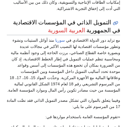
إمكانيات الطاقات الإنتاجية والتسويقية، وكان ذلك من بين الأساليب
التي أدت إلى إخفاق التجربة الاشتراكية.
التمويل الذاتي في المؤسسات الاقتصادية
في الجمهورية
العربية السورية
مع تزايد دور الدولة الاقتصادي في
سوريا
منذ أوائل الستينات ونشوء
وتطور مؤسسات اقتصادية لها النصيب الأكبر في مجالات عديدة
وبصورة خاصة القطاع الصناعي، برزت الحاجة إلى وجود أنظمة مالية
ومحاسبية تنظم عمليات التمويل في إطار الخطط الاقتصادية، إذ كان
من الضرورة بمكان أن تخضع هذه المؤسسات إلى أسس وقواعد
موحدة تحدد أساليب التمويل داخل المؤسسة وبين المؤسسات
وعلاقاتها المالية مع الأجهزة المركزية. وحدَّدت المواد 15، 16، 17، 18
من المرسوم التشريعي رقم 18 لعام 1974 الشكل القانوني لمالية
المؤسسة من حيث مصادر تكوين رأس المال وموارد المؤسسة العامة.
وفيما يتعلق بالموارد التي تشكل مصدر التمويل الذاتي فقد نصَّت المادة
17 من المرسوم على ما يلي:
«تقوم المؤسسة العامة باستخدام مواردها في: