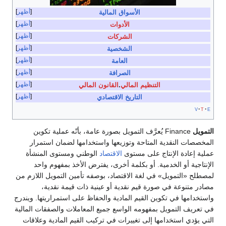
أظهر
الأسواق المالية
أظهر
الأدوات
أظهر
الشركات
أظهر
الشخصية
أظهر
العامة
أظهر
الصرافة
أظهر
التنظيم المالي
.
القانون المالي
أظهر
التاريخ الاقتصادي
v
t
e
التمويل
Finance يُعرَّف التمويل بصورة عامة، بأنّه عملية تكوين
المخصصات النقدية المتاحة وتوزيعها واستخدامها لضمان استمرار
عملية إعادة الإنتاج على مستوى
الاقتصاد
الوطني ومستوى المنشأة
الإنتاجية أو الخدمية. أو بكلمة أخرى، يفترض الأخذ بمفهوم واحد
لمصطلح «التمويل» في لغة الاقتصاد، بوصفه تأمين التمويل اللازم من
مصادر متنوعة في صورة قيم نقدية أو عينية ذات قيمة نقدية،
واستخدامها في تكوين القيم المادية والحفاظ على استمراريتها. ويندرج
في تعريف التمويل بمفهومه الواسع جميع المعاملات والصفقات المالية
التي يؤدي استخدامها إلى تغييرات في تركيب القيم المادية وعلاقات