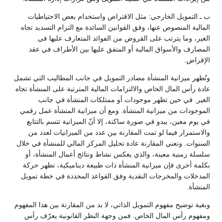
ب ـ التمويل الخارجي: مثل الاقتراض واستخدام بعض الاحتياطيات
المالية المنصوص عنها، وفق القوانين السائدة مع التزام التسديد تجاه
الغير، وما يترتب على القروض من الفوائد المتعارف عليها في
المصارف والأسواق المالية أو المتفق عليها بين الأطراف في عقد
الإقراض.
وتُظهر ميزانية المنشأة مصادر التمويل في جانب المطاليب التي تشمل
عادة رأس المال الخاص والالتزامات المالية المترتبة على المنشأة تجاه
الغير. في حين تظهر موجودات أو ممتلكات المنشأة في جانب
الموجودات من ميزانية المنشأة. ومع أن ميزانية المنشأة عمل رقمي
في يوم معين، يبدو في صورة ساكنة، إلا أنّ الميزانية تتسم بالتتابع
والاستمرار فيما لو تمت المقارنة بين عدد من الميزانيات لعدد من
السنوات. وتعني المقارنة عادة تحليل المركز المالي للمنشأة في خلال
سلسلة زمنية معينة، والذي يعكس نشاط ونتائج أعمال المنشأة، أو
بكلمة أخرى فإن ميزانية المنشأة ذات طبيعة ديناميكية، تظهر حركة
المدخلات والمخرجات النقدية وفق القواعد المحددة في خطة تمويل
المنشأة.
وبغية توضيح مفهوم التمويل الذاتي، لا بد من المقارنة بين هذا المفهوم
ومفهوم رأس المال الخاص. فمن وجهة النظر القانونية يعرّف رأس