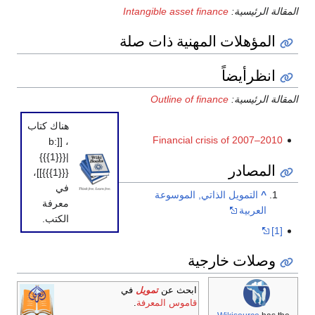
المقالة الرئيسية:
Intangible asset finance
المؤهلات المهنية ذات صلة
انظرأيضاً
المقالة الرئيسية:
Outline of finance
هناك كتاب
Financial crisis of 2007–2010
، [[b:
{{{1}}}|
المصادر
{{{1}}}]]،
في
^
التمويل الذاتي, الموسوعة
معرفة
العربية
الكتب.
[1]
وصلات خارجية
ابحث عن
تمويل
في
قاموس المعرفة
.