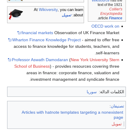
Wikisource
has the
text of the 1921
Collier's
At
Wikiversity
, you can learn
Encyclopedia
about:
تمويل
.
article
Finance
OECD work on
financial markets
Observation of UK Finance Market
Wharton Finance Knowledge Project
- aimed to offer free
access to finance knowledge for students, teachers, and
self-learners.
Professor Aswath Damodaran
(
New York University Stern
School of Business
) - provides resources covering three
areas in finance: corporate finance, valuation and
investment management and syndicate finance.
الكلمات الدالة:
سوريا
تصنيفان
:
Articles with hatnote templates targeting a nonexistent
page
تمويل