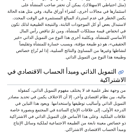
(مثل احتياطي الاسهتلاك)، يمكن أن تحفز صاحب المنشأة على
استثمارها في مجالات أخرى، كشراء أوراق مالية، وفي مثل هذه الحالة
يكمن الخطر في عدم استرداد المبالغ المستثمرة في الوقت المحدد،
لاستبدال بعض أو كل الموجودات الثابتة، والنتيجة الطبيعية لذلك تكون
في انخفاض قيمة ممتلكات المنشأة، ومن ثمّ تناقص رأس المال
الأساسي للمنشأة، وبكلمة أخرى هذا النوع من التمويل الذاتي «غير
الحقيقي»، هو ذو طبيعة مؤقتة، ويسبب خسارة للمنشأة وتقليصاً
لنشاطها وغيرها من المساوئ والنتائج السلبية، إذا لم تُراع خصائص
وطبيعة هذا النوع من التمويل الذاتي.
التمويل الذاتي ومبدأ الحساب الاقتصادي في
الاشتراكية
من وجهة نظر علمية قد لا يختلف مفهوم التمويل الذاتي، كمقولة
مالية، بين نظام اقتصادي وآخر، إلا أن الاختلاف يكمن في تحديد مصادر
التمويل الذاتي وأساليب توظيفها واستخدامها. ويعود هذا التباين في
الدرجة الأولى، إلى علاقات الإنتاج السائدة في المجتمع وبصورة خاصة
علاقات الملكية. وعلى هذا الأساس فإن التمويل الذاتي في الاشتراكية
ذو خصائص معينة نابعة من الطبيعة الاجتماعية لملكية وسائل الإنتاج
ومبدأ الحساب الاقتصادي الاشتراكي.