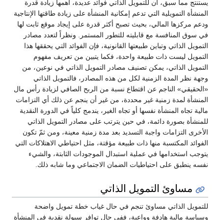
يستنتج مما سبق، أن للتمويل الذاتي فوائد عديدة، أهمها زيادة قدرة
المنشأة التمويلية التي تدعم إمكانية المنشأة على زيادة طاقتها الإنتاجية
ودعم مركزها المالي، بحيث تصبح أكثر قدرة على إيجاد موقع ثابت لها
في سوق المنافسة مع قابليته للتطور المستمر. ونظراً لتعدد مصادر
التمويل الذاتي وتباين طبيعتها القانونية، فإن الفوائد التي يحققها هذا
التمويل ليست ذات طبيعة واحدة، فكما يتبين من تعريف مفهوم
التمويل الذاتي، يمكن تصنيف مصادر التمويل الذاتي في نوعين، من
وجهة نظر المدة الزمنية لكل من هذه المصادر، فالتمويل الذاتي
«الحقيقي» الناجم عن اقتطاع نسبة من الربح الصافي لزيادة رأس مال
المنشأة لمدة زمنية غير محددة، من غير أن ينجم عن ذلك أي التزامات
مالية تجاه المنشأة نفسها أو تجاه الغير، يندمج كلياً في الدورة النقدية
للمنشأة بصورة دائمة، في حين يترتب على مصادر التمويل الذاتي
الأخرى التزامات واجبة التسديد بعد مدة زمنية معينة، ومن ثمّ تكون
الفوائد المكتسبة منها ذات طبيعة مؤقتة، مثل احتياطي الاهتلاكات التي
يتوجب استخدامها في عملية استبدال الموجودات الثابتة، والشيء
نفسه ينطبق على احتياطيات الضمان الاجتماعي وما شابه ذلك.
مساوئ التمويل الذاتي
للتمويل الذاتي مساوئ تنجم في حال غياب خطة تمويل واضحة
وسياسة مالية هادفة وواعية، ففي حال توافر سيولة نقدية في المنشأة