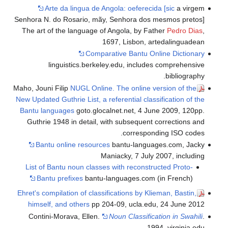
Arte da lingua de Angola: oeferecida [sic
a virgem
Senhora N. do Rosario, mãy, Senhora dos mesmos pretos]
The art of the language of Angola, by Father
Pedro Dias
,
1697, Lisbon, artedalinguadean
Comparative Bantu Online Dictionary
linguistics.berkeley.edu, includes comprehensive
bibliography.
Maho, Jouni Filip
NUGL Online. The online version of the
New Updated Guthrie List, a referential classification of the
Bantu languages
goto.glocalnet.net, 4 June 2009, 120pp.
Guthrie 1948 in detail, with subsequent corrections and
corresponding ISO codes.
Bantu online resources
bantu-languages.com, Jacky
Maniacky, 7 July 2007, including
List of Bantu noun classes with reconstructed Proto-
Bantu prefixes
bantu-languages.com (in French)
Ehret's compilation of classifications by Klieman, Bastin,
himself, and others
pp 204-09, ucla.edu, 24 June 2012
Contini-Morava, Ellen.
Noun Classification in Swahili
.
1994, virginia.edu