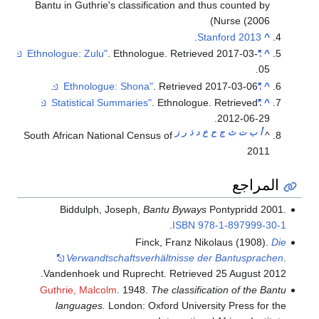
Bantu in Guthrie's classification and thus counted by
Nurse (2006)
.
Stanford 2013
^
. Ethnologue
. Retrieved
2017-03-
"Ethnologue: Zulu"
^
.
05
.
. Retrieved
2017-03-06
"Ethnologue: Shona"
^
. Ethnologue
. Retrieved
"Statistical Summaries"
^
.
2012-06-29
أ
ب
ت
ث
ج
ح
خ
د
ذ
ر
ز
South African National Census of
^
2011
المراجع
Biddulph, Joseph,
Bantu Byways
Pontypridd 2001.
.
ISBN
978-1-897999-30-1
Finck, Franz Nikolaus (1908).
Die
Verwandtschaftsverhältnisse der Bantusprachen
.
.
Vandenhoek und Ruprecht
. Retrieved
25 August
2012
Guthrie, Malcolm
. 1948.
The classification of the Bantu
languages.
London: Oxford University Press for the