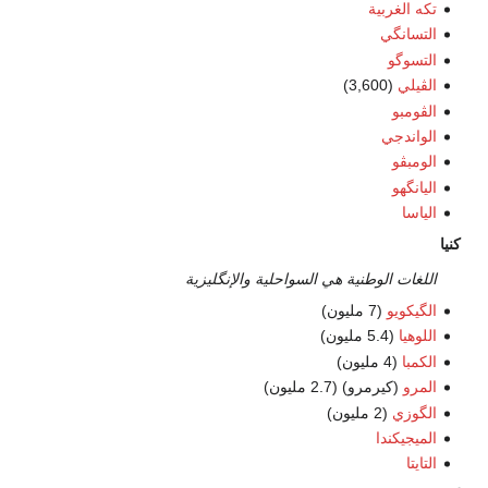
تكه الغربية
التسانگي
التسوگو
الڤيلي
(3,600)
الڤومبو
الواندجي
الومبڤو
اليانگهو
الياسا
كنيا
اللغات الوطنية هي السواحلية والإنگليزية
الگيكويو
(7 مليون)
اللوهيا
(5.4 مليون)
الكمبا
(4 مليون)
المرو
(كيرمرو) (2.7 مليون)
الگوزي
(2 مليون)
الميجيكندا
التايتا