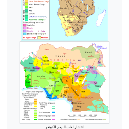
انتشار لغات النيجر-الكونغو