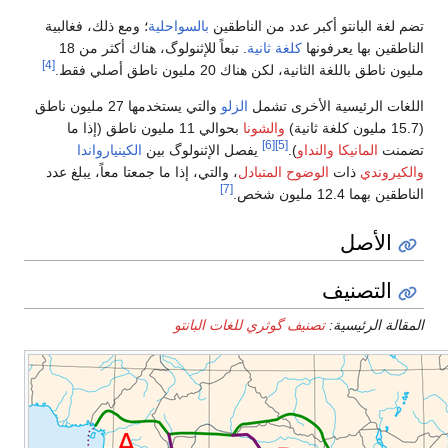
تضم لغة البانتو أكبر عدد من الناطقين
بالسواحلية
؛ ومع ذلك، فغالبية
الناطقين بها يعرفونها
كلغة ثانية
. تبعاً للإثنولوگ، هناك أكثر من 18
[4]
مليون ناطق باللغة الثانية، لكن هناك 20 مليون ناطق أصلي فقط.
اللغات الرئيسية الأخرى تشمل
الزلو
والتي يستخدمها 27 مليون ناطق
(15.7 مليون كلغة ثانية)
والشونا
بحوالي 11 مليون ناطق (إذا ما
[6]
[5]
تضمنت
المانيكا
والنداو
).
يفصل الإثنولوگ بين
الكينيارواندا
والكيروندي
ذات
الوضوح المتبادل
، والتي، إذا ما جمعتا معاً، يبلغ عدد
[7]
الناطقين بهما 12.4 مليون شخص.
الأصل
التصنيف
المقالة الرئيسية:
تصنيف گوثري للغات البانتو