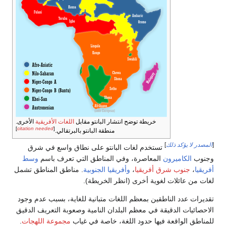
خريطة توضح انتشار البانتو مقابل
اللغات الأفريقية
الأخرى.
]
citation needed
[
منطقة البانتو بالبرتقالي.
[
المصدر لا يؤكد ذلك
]
تستخدم لغات البانتو على نطاق واسع في شرق
وجنوب
الكاميرون
المعاصرة، وفي المناطق التي تعرف باسم
وسط
أفريقيا
،
جنوب شرق أفريقيا
،
وأفريقيا الجنوبية
. مناطق المناطق تشمل
لغات من عائلات لغوية أخرى (انظر الخريطة).
تقديرات عدد الناطقين بمعظم اللغات متبانية للغاية، بسبب عدم وجود
الاحصائيات الدقيقة في معظم البلدان النامية وصعوبة التعريف الدقيق
للمناطق الواقعة فيها حدود اللغة، خاصة في غياب
مجموعة اللهجات
.