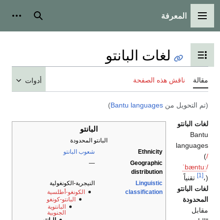
المعرفة
القائمة الرئيسية
بحث
أدوات
لغات البانتو
تبديل عرض جدول المحتويات
مقالة
ناقش هذه الصفحة
أدوات
(تم التحويل من
Bantu languages
)
لغات البانتو
البانتو
Bantu
البانتو المحدودة
languages
Ethnicity
شعوب البانتو
(
/
—
Geographic
ˈ
b
æ
n
t
uː
/
distribution
[1]
)،
تقنياً
Linguistic
النيجرية-الكونغولية
لغات البانتو
classification
الكونغو-أطلسية
المحدودة
البانتو-كونغو
البانتوية
مقابل
الجنوبية