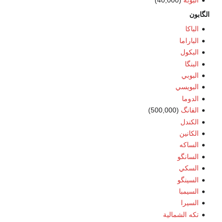
البوبه
(40,000)
الگابون
الباكا
الباراما
البكول
البنگا
البوبي
البويسي
الدوما
الفانگ
(500,000)
الكندل
الكانين
الساكه
السانگو
السكي
السينگو
السيمبا
السيرا
تكه الشمالية