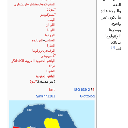
اللغة
التشوكوه-لوتشاياز–لوتشيازي
اللويانا
واللهجة عادة
المبوكوشو
ما يكون غير
الپنده
واضح،
اللوبان
ويقدرها
اللوندا
الروكوا
"الإثنولوج"
السابي
–
البوتاتوه
ب535
النيازا
[3]
لغة.
الرفيجي-روڤوما
الأموبوندو
البانتو الجنوبية الغربية-الكاڤانگو
Yeyi
الشونا
البانتو الجنوبية
(غير مصنفة):
البويا
bnt
ISO 639-2
/
5
narr1281
Glottolog