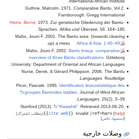
International African Institute.
Guthrie, Malcolm. 1971.
Comparative Bantu
, Vol 2.
Farnborough: Gregg International.
Heine, Bernd
. 1973. Zur genetische Gliederung der Bantu-
Sprachen.
Afrika und Übersee
, 56: 164–185.
Maho, Jouni F. 2001. The Bantu area: (towards clearing
.
up) a mess.
Africa & Asia
, 1:40–49
Maho, Jouni F. 2002.
Bantu lineup: comparative
overview of three Bantu classifications
. Göteborg
University: Department of Oriental and African Languages.
Nurse, Derek, & Gérard Philippson. 2006.
The Bantu
Languages
. Routledge.
Piron, Pascale. 1995.
Identification lexicostatistique des
groupes Bantoïdes stables.
Journal of West African
Languages
, 25(2): 3–39.
Stanford (2013).
"Kiswahili"
. Retrieved
2013-06-20
.
{{
cite web
}}
:
Invalid
|ref=harv
(
help
)
(يتطلب اشتراك)
[
استشهاد ناقص
]
وصلات خارجية