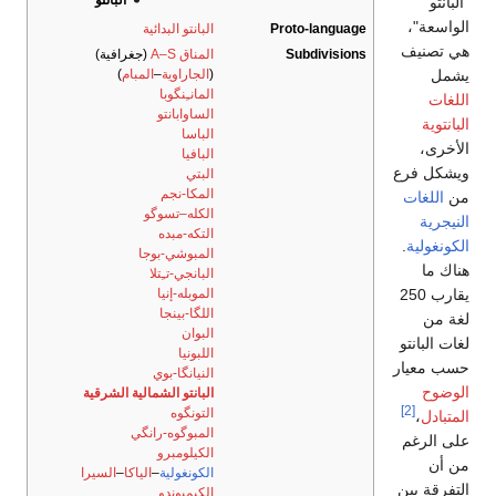
البانتو
"البانتو
الواسعة"،
Proto-language
البانتو البدائية
هي تصنيف
Subdivisions
المناق A–S
(جغرافية)
يشمل
(
الجاراوية
–
المبام
)
المانـِنگوبا
اللغات
الساوابانتو
البانتوية
الباسا
الأخرى،
البافيا
ويشكل فرع
البتي
المكا-نجم
من
اللغات
الكله–تسوگو
النيجرية
التكه-مبده
الكونغولية
.
المبوشي-بوجا
هناك ما
البانجي-تـِتلا
يقارب 250
الموبله-إنيا
اللگا-بينجا
لغة من
البوان
لغات البانتو
اللبونيا
حسب معيار
النيانگا-بوي
الوضوح
البانتو الشمالية الشرقية
[2]
التونگوه
المتبادل
،
المبوگوه-رانگي
على الرغم
الكيلومبرو
من أن
الكونغولية
–
الياكا
–
السيرا
التفرقة بين
الكيمبوندو