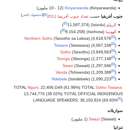
(Kinyarwanda) (10 - 12 مليون)
Kinyarwanda
[8]
[
استشهاد ناقص
]
جنوب أفريقيا
حسب
تعداد جنوب أفريقيا 2011
[8]
الزولو
(Isizulu) (11,587,374
)
[8]
الهوسا
(Isixhosa) (8,154,258
)
[8]
Northern Sotho
(Sesotho sa Leboa) (4,618,576
)
[8]
Tswana
(Setswana) (4,067,248
)
[8]
Sotho
(Sesotho) (3,849,563
)
[8]
Tsonga
(Xitsonga) (2,277,148
)
[8]
Swazi
(Siswati) (1,297,046
)
[8]
Venda
(Tshivenda) (1,209,388
)
[8]
Ndebele
(Isindebele) (1,090,223
)
TOTAL
Nguni
: 22,406,O49 (61.98%) TOTAL
Sotho-Tswana
:
13,744,775 (38.02%) TOTAL OFFICIAL INDIGENOUS
[8]
LANGUAGE SPEAKERS: 36,150,824 (69.83%
)
سوازيلاند
(Siswati) (1 مليون)
Swazi
تنزانيا