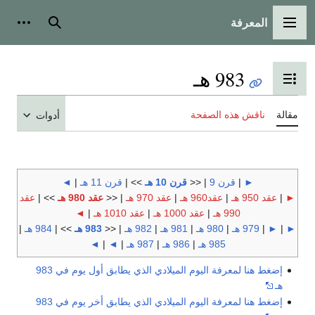
المعرفة
القائمة الرئيسية
بحث
أدوات
983 هـ
تبديل عرض جدول المحتويات
مقالة
ناقش هذه الصفحة
أدوات
►
|
قرن 9
| <<
قرن 10 هـ
>> |
قرن 11 هـ
|
◄
►
|
عقد 950 هـ
|
عقد960 هـ
|
عقد 970 هـ
| <<
عقد 980 هـ
>> |
عقد
990 هـ
|
عقد 1000 هـ
|
عقد 1010 هـ
|
◄
►
|
►
|
979 هـ
|
980 هـ
|
981 هـ
|
982 هـ
| <<
983 هـ
>> |
984 هـ
|
985 هـ
|
986 هـ
|
987 هـ
|
◄
|
◄
إضغط هنا لمعرفة اليوم الميلادي الذي يطابق أول يوم في 983
هـ
إضغط هنا لمعرفة اليوم الميلادي الذي يطابق أخر يوم في 983