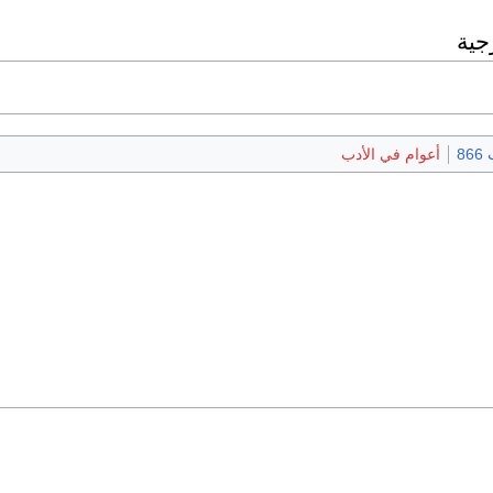
جية
86
أعوام في الأدب