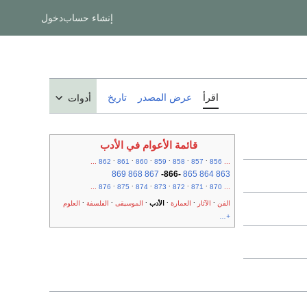
إنشاء حساب
دخول
اقرأ
عرض المصدر
تاريخ
أدوات
قائمة الأعوام في الأدب
.
.
.
.
.
.
...
862
861
860
859
858
857
856
...
869
868
867
-
866
-
865
864
863
.
.
.
.
.
.
...
876
875
874
873
872
871
870
...
.
.
.
.
.
.
الفن
الآثار
العمارة
الأدب
الموسيقى
الفلسفة
العلوم
+...