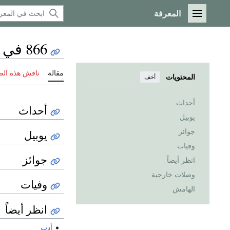
المعرفة
القائمة الرئيسية
866 في الأدب
مقالة
ناقش هذه ال
المحتويات
أخف
أحداث
أحداث
يوبيل
جوائز
يوبيل
وفيات
جوائز
انظر أيضاً
وصلات خارجية
وفيات
الهامش
انظر أيضاً
أدب