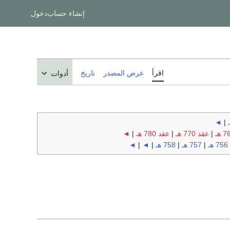
إنشاء حساب
دخول
اقرأ
عرض المصدر
تاريخ
أدوات
◄
|
|
عقد 770 هـ
|
عقد 780 هـ
|
◄
756 هـ
|
757 هـ
|
758 هـ
|
◄
|
◄