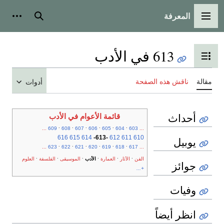
المعرفة
القائمة الرئيسية
بحث
أدوات
613 في الأدب
تبديل عرض جدول المحتويات
مقالة
ناقش هذه الصفحة
أدوات
أحداث
قائمة الأعوام في الأدب
.
.
.
.
.
.
...
609
608
607
606
605
604
603
...
616
615
614
-
613
-
612
611
610
يوبيل
.
.
.
.
.
.
...
623
622
621
620
619
618
617
...
.
.
.
.
.
.
الفن
الآثار
العمارة
الأدب
الموسيقى
الفلسفة
العلوم
جوائز
+...
وفيات
انظر أيضاً