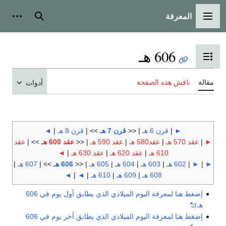
المعرفة
القائمة الرئيسية
بحث
أدوات
606 هـ
تبديل عرض جدول المحتويات
مقالة
ناقش هذه الصفحة
أدوات
►
|
قرن 6 هـ
| <<
قرن 7 هـ
>> |
قرن 8 هـ
|
◄
►
|
عقد 570 هـ
|
عقد580 هـ
|
عقد 590 هـ
| <<
عقد 600 هـ
>> |
عقد
610 هـ
|
عقد 620 هـ
|
عقد 630 هـ
|
◄
►
|
►
|
602 هـ
|
603 هـ
|
604 هـ
|
605 هـ
| <<
606 هـ
>> |
607 هـ
|
608 هـ
|
609 هـ
|
610 هـ
|
◄
|
◄
إضغط هنا لمعرفة اليوم الميلادي الذي يطابق أول يوم في 606
هـ
إضغط هنا لمعرفة اليوم الميلادي الذي يطابق أخر يوم في 606