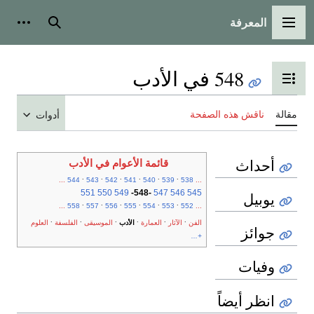
المعرفة
القائمة الرئيسية
بحث
أدوات
548 في الأدب
تبديل عرض جدول المحتويات
مقالة
ناقش هذه الصفحة
أدوات
أحداث
قائمة الأعوام في الأدب
.
.
.
.
.
.
...
544
543
542
541
540
539
538
...
551
550
549
-
548
-
547
546
545
يوبيل
.
.
.
.
.
.
...
558
557
556
555
554
553
552
...
.
.
.
.
.
.
الفن
الآثار
العمارة
الأدب
الموسيقى
الفلسفة
العلوم
جوائز
+...
وفيات
انظر أيضاً