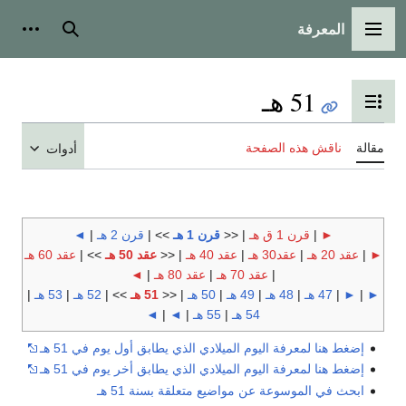
المعرفة
القائمة الرئيسية
بحث
أدوات
51 هـ
تبديل عرض جدول المحتويات
مقالة
ناقش هذه الصفحة
أدوات
►
|
قرن 1 ق هـ
| <<
قرن 1 هـ
>> |
قرن 2 هـ
|
◄
►
|
عقد 20 هـ
|
عقد30 هـ
|
عقد 40 هـ
| <<
عقد 50 هـ
>> |
عقد 60 هـ
|
عقد 70 هـ
|
عقد 80 هـ
|
◄
►
|
►
|
47 هـ
|
48 هـ
|
49 هـ
|
50 هـ
| <<
51 هـ
>> |
52 هـ
|
53 هـ
|
54 هـ
|
55 هـ
|
◄
|
◄
إضغط هنا لمعرفة اليوم الميلادي الذي يطابق أول يوم في 51 هـ
إضغط هنا لمعرفة اليوم الميلادي الذي يطابق أخر يوم في 51 هـ
ابحث في الموسوعة عن مواضيع متعلقة بسنة 51 هـ