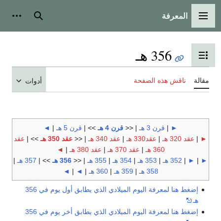
المعرفة
القائمة الرئيسية
بحث
أدوات
356 هـ
تبديل عرض جدول المحتويات
مقالة
ناقش هذه الصفحة
أدوات
►
|
قرن 3 هـ
| <<
قرن 4 هـ
>> |
قرن 5 هـ
|
◄
►
|
عقد 320 هـ
|
عقد330 هـ
|
عقد 340 هـ
| <<
عقد 350 هـ
>> |
عقد
360 هـ
|
عقد 370 هـ
|
عقد 380 هـ
|
◄
►
|
►
|
352 هـ
|
353 هـ
|
354 هـ
|
355 هـ
| <<
356 هـ
>> |
357 هـ
|
358 هـ
|
359 هـ
|
360 هـ
|
◄
|
◄
إضغط هنا لمعرفة اليوم الميلادي الذي يطابق أول يوم في 356
هـ
إضغط هنا لمعرفة اليوم الميلادي الذي يطابق أخر يوم في 356