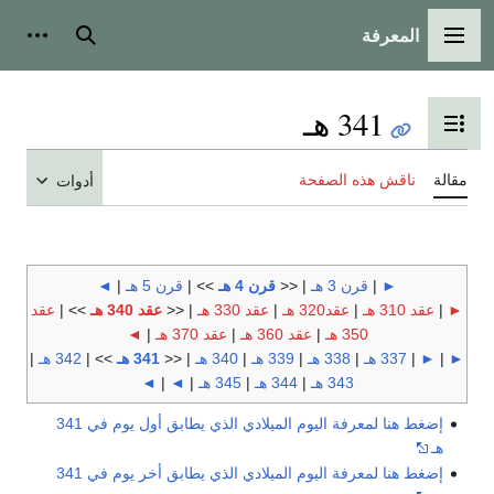
المعرفة
القائمة الرئيسية
بحث
أدوات
341 هـ
تبديل عرض جدول المحتويات
مقالة
ناقش هذه الصفحة
أدوات
►
|
قرن 3 هـ
| <<
قرن 4 هـ
>> |
قرن 5 هـ
|
◄
►
|
عقد 310 هـ
|
عقد320 هـ
|
عقد 330 هـ
| <<
عقد 340 هـ
>> |
عقد
350 هـ
|
عقد 360 هـ
|
عقد 370 هـ
|
◄
►
|
►
|
337 هـ
|
338 هـ
|
339 هـ
|
340 هـ
| <<
341 هـ
>> |
342 هـ
|
343 هـ
|
344 هـ
|
345 هـ
|
◄
|
◄
إضغط هنا لمعرفة اليوم الميلادي الذي يطابق أول يوم في 341
هـ
إضغط هنا لمعرفة اليوم الميلادي الذي يطابق أخر يوم في 341