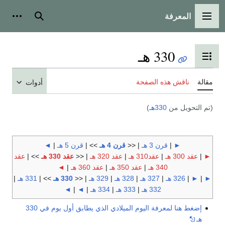
المعرفة
القائمة الرئيسية
بحث
أدوات
330 هـ
تبديل عرض جدول المحتويات
مقالة
ناقش هذه الصفحة
أدوات
(تم التحويل من
330هـ
)
►
|
قرن 3 هـ
| <<
قرن 4 هـ
>> |
قرن 5 هـ
|
◄
►
|
عقد 300 هـ
|
عقد310 هـ
|
عقد 320 هـ
| <<
عقد 330 هـ
>> |
عقد
340 هـ
|
عقد 350 هـ
|
عقد 360 هـ
|
◄
►
|
►
|
326 هـ
|
327 هـ
|
328 هـ
|
329 هـ
| <<
330 هـ
>> |
331 هـ
|
332 هـ
|
333 هـ
|
334 هـ
|
◄
|
◄
إضغط هنا لمعرفة اليوم الميلادي الذي يطابق أول يوم في 330
هـ