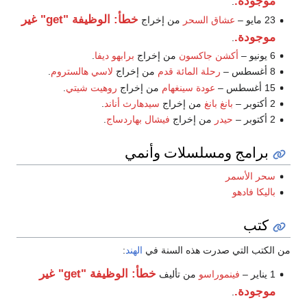
موجودة.
.
خطأ: الوظيفة "get" غير
23 مايو –
عشاق السحر
من إخراج
موجودة.
.
6 يونيو –
أكشن جاكسون
من إخراج
برابهو ديفا
.
8 أغسطس –
رحلة المائة قدم
من إخراج
لاسي هالستروم
.
15 أغسطس –
عودة سينغهام
من إخراج
روهيت شيتي
.
2 أكتوبر –
بانغ بانغ
من إخراج
سيدهارث أناند
.
2 أكتوبر –
حيدر
من إخراج
فيشال بهاردساج
.
برامج ومسلسلات وأنمي
سحر الأسمر
باليكا فادهو
كتب
من الكتب التي صدرت هذه السنة في
الهند
:
خطأ: الوظيفة "get" غير
1 يناير –
فينموراسو
من تأليف
موجودة.
.