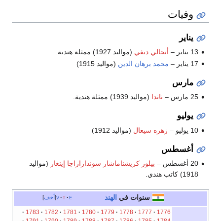
وفيات
يناير
13 يناير –
أنجالي ديفي
(مواليد 1927) ممثلة هندية.
17 يناير –
محمد برهان الدين
(مواليد 1915)
مارس
25 مارس –
ناندا
(مواليد 1939) ممثلة هندية.
يوليو
10 يوليو –
زهره سيغال
(مواليد 1912)
أغسطس
20 أغسطس –
بيلور كريشناماشار سونداراراجا إينغار
(مواليد
1918) كاتب هندي.
سنوات في
الهند
e
t
v
أخف
1783
1782
1781
1780
1779
1778
1777
1776