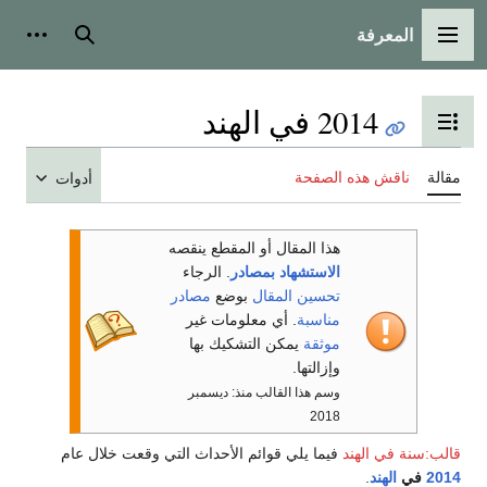
المعرفة
القائمة الرئيسية
بحث
أدوات
2014 في الهند
تبديل عرض جدول المحتويات
مقالة
ناقش هذه الصفحة
أدوات
هذا المقال أو المقطع ينقصه
الاستشهاد بمصادر
. الرجاء
تحسين المقال
بوضع
مصادر
مناسبة
. أي معلومات غير
موثقة
يمكن التشكيك بها
وإزالتها.
وسم هذا القالب منذ: ديسمبر
2018
قالب:سنة في الهند
فيما يلي قوائم الأحداث التي وقعت خلال عام
2014
في
الهند
.