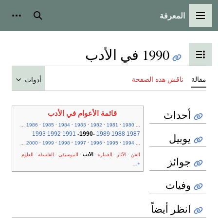
المعرفة
القائمة الرئيسية
بحث
أدوات
1990 في الأدب
تبديل عرض جدول المحتويات
مقالة
ناقش هذه الصفحة
أدوات
أحداث
قائمة الأعوام في الأدب
.
.
.
.
.
.
...
1986
1985
1984
1983
1982
1981
1980
...
1993
1992
1991
-
1990
-
1989
1988
1987
يوبيل
.
.
.
.
.
.
...
2000
1999
1998
1997
1996
1995
1994
...
.
.
.
.
.
.
الفن
الآثار
العمارة
الأدب
الموسيقى
الفلسفة
العلوم
جوائز
+...
وفيات
انظر أيضاً