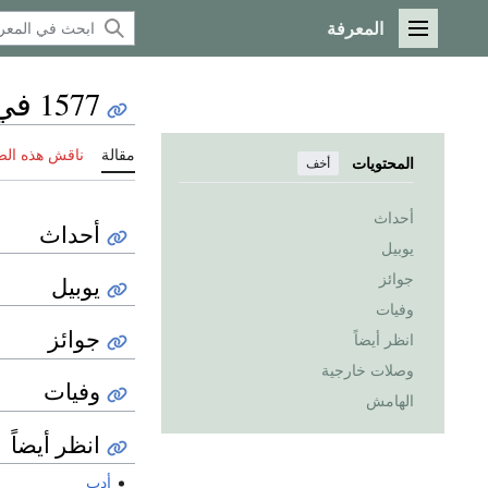
المعرفة
القائمة الرئيسية
1577 في الأدب
مقالة
ناقش هذه ال
المحتويات
أخف
أحداث
أحداث
يوبيل
جوائز
يوبيل
وفيات
جوائز
انظر أيضاً
وصلات خارجية
وفيات
الهامش
انظر أيضاً
أدب