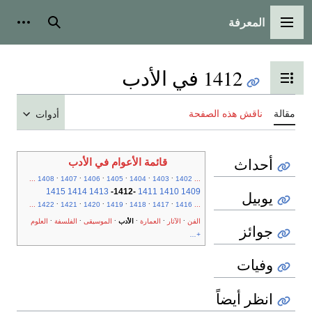
المعرفة
القائمة الرئيسية
بحث
أدوات
1412 في الأدب
تبديل عرض جدول المحتويات
مقالة
ناقش هذه الصفحة
أدوات
أحداث
قائمة الأعوام في الأدب
.
.
.
.
.
.
...
1408
1407
1406
1405
1404
1403
1402
...
1415
1414
1413
-
1412
-
1411
1410
1409
يوبيل
.
.
.
.
.
.
...
1422
1421
1420
1419
1418
1417
1416
...
.
.
.
.
.
.
الفن
الآثار
العمارة
الأدب
الموسيقى
الفلسفة
العلوم
جوائز
+...
وفيات
انظر أيضاً