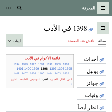
المعرفة
القائمة الرئيسية
بحث
أدوات
1398 في الأدب
تبديل عرض جدول المحتويات
مقالة
ناقش هذه الصفحة
أدوات
أحداث
قائمة الأعوام في الأدب
.
.
.
.
.
.
...
1394
1393
1392
1391
1390
1389
1388
...
1401
1400
1399
-
1398
-
1397
1396
1395
يوبيل
.
.
.
.
.
.
...
1408
1407
1406
1405
1404
1403
1402
...
.
.
.
.
.
.
الفن
الآثار
العمارة
الأدب
الموسيقى
الفلسفة
العلوم
جوائز
+...
وفيات
انظر أيضاً