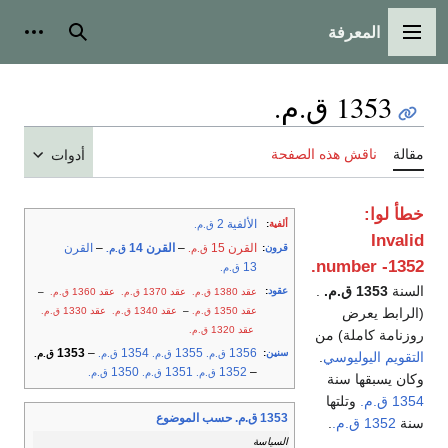
المعرفة
القائمة الرئيسية
بحث
أدوات
1353 ق.م.
مقالة
ناقش هذه الصفحة
أدوات
خطأ لوا:
الألفية 2
ألفية
:
ق.م.
Invalid
القرن 15
–
القرن 14
–
القرن
قرون
:
ق.م.
ق.م.
number -1352.
13
ق.م.
السنة
1353 ق.م.
.
عقود
:
عقد 1380
عقد 1370
عقد 1360
–
ق.م.
ق.م.
ق.م.
(الرابط يعرض
عقد 1350
–
عقد 1340
عقد 1330
ق.م.
ق.م.
ق.م.
عقد 1320
ق.م.
روزنامة كاملة) من
1353
–
1354
1355
1356
سنين
:
ق.م.
ق.م.
ق.م.
ق.م.
التقويم اليوليوسي
.
1350
1351
1352
–
ق.م.
ق.م.
ق.م.
وكان يسبقها سنة
1354 ق.م.
وتلتها
1353 ق.م. حسب الموضوع
سنة
1352 ق.م.
.
السياسة