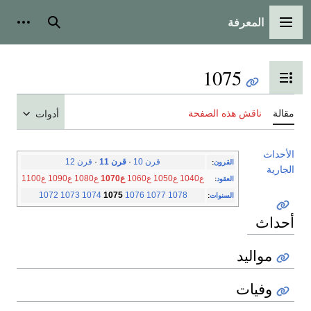
المعرفة
القائمة الرئيسية
بحث
أدوات
1075
تبديل عرض جدول المحتويات
مقالة
ناقش هذه الصفحة
أدوات
الأحداث
قرن 10
·
قرن 11
·
قرن 12
القرون
:
الجارية
ع1040
ع1050
ع1060
ع1070
ع1080
ع1090
ع1100
العقود
:
1072
1073
1074
1075
1076
1077
1078
السنوات
:
أحداث
مواليد
وفيات