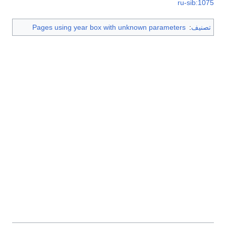
ru-sib:1075
تصنيف
:
Pages using year box with unknown parameters