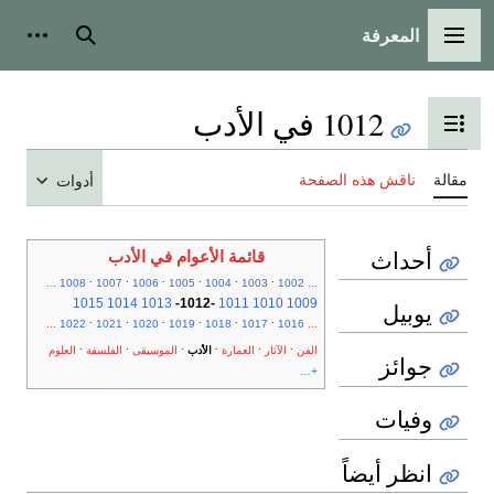
المعرفة
القائمة الرئيسية
بحث
أدوات
1012 في الأدب
تبديل عرض جدول المحتويات
مقالة
ناقش هذه الصفحة
أدوات
أحداث
قائمة الأعوام في الأدب
.
.
.
.
.
.
...
1008
1007
1006
1005
1004
1003
1002
...
1015
1014
1013
-
1012
-
1011
1010
1009
يوبيل
.
.
.
.
.
.
...
1022
1021
1020
1019
1018
1017
1016
...
.
.
.
.
.
.
الفن
الآثار
العمارة
الأدب
الموسيقى
الفلسفة
العلوم
جوائز
+...
وفيات
انظر أيضاً