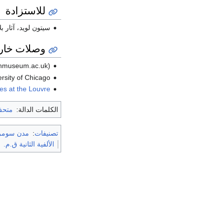
للاستزادة
سيتون لويد، آثار بلا
وصلات خار
shmuseum.ac.uk)
ersity of Chicago
res at the Louvre
الكلمات الدالة:
متحف
تصنيفات
:
مدن سومر
الألفية الثانية ق.م.