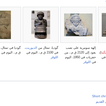
إلهة سومرية على نصب
گوديا، تمثال من
الديوريت
،
گينا
)،
يعود إلى 2120 ق.م.، من
في 2100 ق.م.، اليوم في
ق.م.، اليوم في
ا
حفريات في 1950، اليوم
اللوڤر
في
اللوڤر
Short chr
القديم