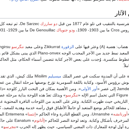
لآثار
ية بالتنقيب في تلو عام 1877 من قبل
دو سارزك
ودو جنوياك
De Genouillac ما بين 1929- 1931، وأخيراً
بة (A) وعثر فيها على
الزقورة
Zikkurrat وعلى معبد
ننگرسو
(V). استُعمل في بناء المعبد نمط جديد من الآجر المحدب ال
خطوط منكسرة، وُجدت على بعض الآجر كتابة تتضمن أسماء الحكام، مثل الحاك
اً.
ة على أن المدينة سكنت في عصر الملك
ميسيليم
Misilim ملك كيش، الذي تق
ش برؤوس الأُسود، وكتابة باللغة السومرية تؤرخ بوصفها مرحلة انتقال من ع
أور الأولى
». ومن الأهمية بمكان فن النحت البارز كلوحة «ذا
ننگرسو
» وبذلك تعدّ هذه اللوحة بداية مرحلة عص
 التاريخي حيث ظهرت الكتابة. وعثر على العديد من اللوحات النافرة المحتوية ع
شاهد للحاكم بوضع المتعبد أو حاملاً الأطباق فوق رأسه خدمة وهدية للمعبد، 
أورنانشه
» Urnanshe، ومن القطع النادرة وعاء الحاكم «
إنتمنا
» emena
مزخرف بأشكال وكتابة. وتعد لوحة النصر للحاكم «
إأناتوم
» Eanatum على ح
ننجرسو
» ا