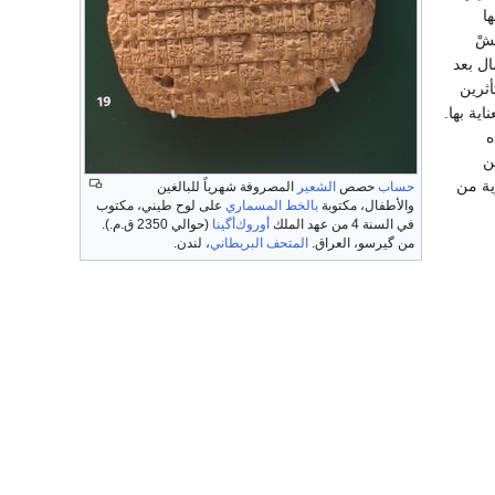
ا
شْ
ال بعد
أثرين
ية بها.
ين
ية من
حساب
حصص
الشعير
المصروفة شهرياً للبالغين
والأطفال، مكتوبة
بالخط المسماري
على لوح طيني، مكتوب
في السنة 4 من عهد الملك
أوروك‌أگينا
(حوالي 2350 ق.م.).
من گيرسو، العراق.
المتحف البريطاني
، لندن.