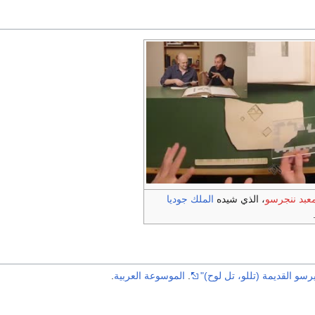
عبد ننجرسو
، الذي شيده
الملك جوديا
رسو القديمة (تللو، تل لوح)"
.
الموسوعة العربية
.