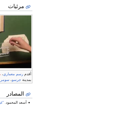
مرئيات
أقدم
رسم معماري
،
م
بمدينة
جرسو
،
سومر
.
المصادر
أسعد المحمود.
"غي