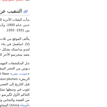
التنقيب عن ا
بدأت البعثات الأثرية الفرنس
حـتى عـام 1900، وكـروس Cros ما بين 1903- 1909،
بين 1931- 1933.
يتألف الموقع من ثلاث هضاب: هض
لتبدو مداميكه بشكل 
معبد نينجرسو الآجر كامل
تدل المكتشفات المهم
دبوس من الحجر المنقو
«
جمدت نصر
» Jamdet Nasr إلى عصر «
الريش» Figure aux plumes التي تحمل اسم الإله «
قبل التاريخ إلى العصر
ثقوب في وسطها تمثل م
الحاكم الأول لگيرسو «
من الفضة والنحاس وال
«
أوما
» Umma المجاورة أول لوحة للمعارك ذات المعنى السياسي، حيث يظهر إله الحرب «