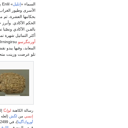
السماء «
إنليل
» 
الأسرى وطيور الغراب 
بحكامها العشرة، ثم 
الحكم الآكادي. وأبرز 
بالفـن الآكادي ونصّبا 
أكثر التماثيل شهرة تم
أورننگرسو
المعابد، وفيها يبدو ن
تلو عرضت وزينت متحف
رسالة الكاهنة
لوإنـّا
إل
إنسي
من
لگش
(لعله
أوروك‌أگينا
)، في 2499
ق.م.، اليوم في
اللوڤر