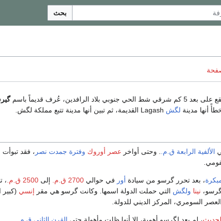
بحث
صفحة
بعد 5 كم شرقي شط الحي جنوبي بلاد الرافدين، عُرف قديماً باسم
گير
لگش
Lagash القديمة، ثم تبين أنها مدينة تتبع مملكة لگش.
ي
الألفية الرابعة ق.م.
. وحتى أواخر
عصر أوروك
وفترة جمدت نصر
، فقد تبوأت ا
قومي.
مبكرة
، بعد تحرر گرسو من سيادة
أور
في حوالي
2700 ق.م.
إلى
2500 ق.م.
، ت
 گرسو،
نينا
ولگش
التي حملت الدولة اسمها. وكانت گرسو هي مقر
إنسي
(كبير 
لعصر السومري، المركز الديني للدولة.
لحديث
، لم يعد لگرسو أهمية، إلا أنها ظلت مأهولة حتى
القرن الثاني ق.م.
.