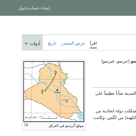
إنشاء حساب
دخول
اقرأ
عرض المصدر
تاريخ
أدوات
سو
(جرسو، غيرسو)
لمدينة شأناً عظيماً على
شكلت دولة اتحادية من
الكهنة) من لگش، وكانت،
موقع گـِرسو في العراق.