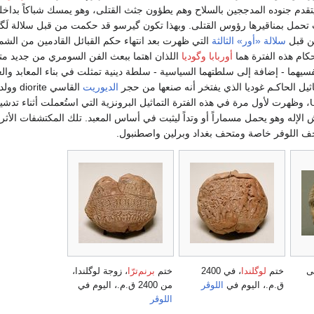
Enlil يتقدم جنوده المدججين بالسلاح وهم يطؤون جثث القتلى، وهو يمسك شباكاً بداخله
تحمل بمناقيرها رؤوس القتلى. وبهذا تكون گيرسو قد حكمت من قبل سلالة لَگ
من قبل
سلالة «أور» الثالثة
التي ظهرت بعد انتهاء حكم القبائل القادمين من الشم
حكام هذه الفترة هما
أوربابا
وگوديا
اللذان اهتما ببعث الفن السومري من جديد مت
نفسيهما - إضافة إلى سلطتهما السياسية - سلطة دينية تمثلت في بناء المعابد والعنا
اثيل الحاكـم غوديا الذي يفتخر أنه صنعها من حجر
الديوريت
القاسي diorite وولده
Urningirsu، وظهرت لأول مرة في هذه الفترة التماثيل البرونزية التي استُعملت أثناء تدش
قش الإله وهو يحمل مسماراً أو وتداً ليثبت في أساس المعبد. تلك المكتشفات الأثر
 اللوفر خاصة ومتحف بغداد وبرلين واصطنبول.
ى
ختم
لوگلندا
، في 2400
ختم
برنم‌ترّا
، زوجة لوگلندا،
ق.م.، اليوم في
اللوڤر
من 2400 ق.م.، اليوم في
اللوڤر