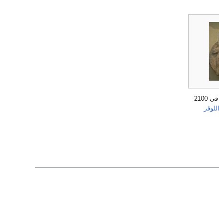
گوديا في تمثال، في 2100
للوڤر