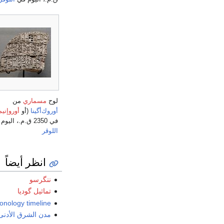
لوح
مسماري
من
أوروك‌أگينا
(أو
أوروإنيم
في 2350 ق.م.، اليوم في
اللوڤر
انظر أيضاً
ننگرسو
تماثيل گوديا
onology timeline
مدن الشرق الأدنى 