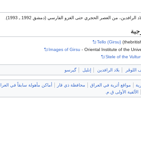
د الرافدين، من العصر الحجري حتى الغزو الفارسي (دمشق 1992 ـ 1993).
جية
Tello (Girsu)
(thebriti
Images of Girsu
- Oriental Institute of the Univ
Stele of the Vultu
 اللوڤر
بلاد الرافدين
إنليل
گيرسو
ية
مواقع أثرية في العراق
محافظة ذي قار
أماكن مأهولة سابقاً في العرا
الألفية الأولى ق.م.