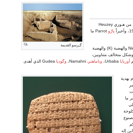
De Sarzec، ثم تبعه كل من هـوزي Heuzey
پارّو
Parrot ما
گـِرسو القديمة
Ningirsu والهضبة (K) والهضبة
وجه Plano-onvex الذي يبنى بشكل قائم وشكل متخالف متناوبين،
م
أوربابا
Urbaba،
وناماهني
Namahni،
وگوديا
Gudea الذي أهدى
دم بهدية
صر
ت
ر ما
لى
كلوحة
Ent المصنوع
اكم
بن إله