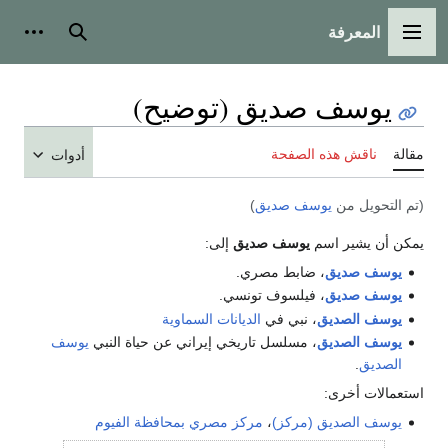
المعرفة
القائمة الرئيسية
بحث
أدوات
يوسف صديق (توضيح)
مقالة
ناقش هذه الصفحة
أدوات
(تم التحويل من
يوسف صديق
)
يمكن أن يشير اسم
يوسف صديق
إلى:
يوسف صديق
، ضابط مصري.
يوسف صديق
، فيلسوف تونسي.
يوسف الصديق
، نبي في
الديانات السماوية
يوسف الصديق
، مسلسل تاريخي إيراني عن حياة النبي
يوسف
الصديق
.
استعمالات أخرى:
يوسف الصديق (مركز)
،
مركز مصري
بمحافظة الفيوم