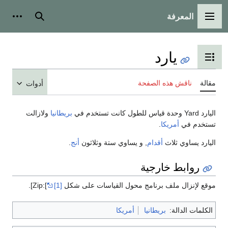
المعرفة
القائمة الرئيسية
بحث
أدوات
يارد
تبديل عرض جدول المحتويات
مقالة
ناقش هذه الصفحة
أدوات
اليارد Yard وحدة قياس للطول كانت تستخدم في
بريطانيا
ولازالت
تستخدم في
أمريكا
.
اليارد يساوي ثلاث
أقدام
, و يساوي ستة وثلاثون
أنج
.
روابط خارجية
موقع لإنزال ملف برنامج محول القياسات على شكل Zip:[
[1]
].
الكلمات الدالة:
بريطانيا
أمريكا