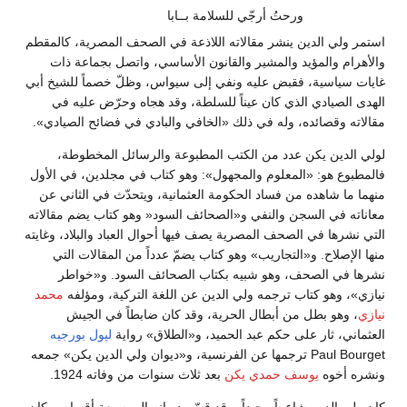
ورحتُ أرجّي للسلامة بــابا
استمر ولي الدين ينشر مقالاته اللاذعة في الصحف المصرية، كالمقطم
والأهرام والمؤيد والمشير والقانون الأساسي، واتصل بجماعة ذات
غايات سياسية، فقبض عليه ونفي إلى سيواس، وظلّ خصماً للشيخ أبي
الهدى الصيادي الذي كان عيناً للسلطة، وقد هجاه وحرّض عليه في
مقالاته وقصائده، وله في ذلك «الخافي والبادي في فضائح الصيادي».
لولي الدين يكن عدد من الكتب المطبوعة والرسائل المخطوطة،
فالمطبوع هو: «المعلوم والمجهول»: وهو كتاب في مجلدين، في الأول
منهما ما شاهده من فساد الحكومة العثمانية، ويتحدّث في الثاني عن
معاناته في السجن والنفي و«الصحائف السود« وهو كتاب يضم مقالاته
التي نشرها في الصحف المصرية يصف فيها أحوال العباد والبلاد، وغايته
منها الإصلاح. و«التجاريب» وهو كتاب يضمّ عدداً من المقالات التي
نشرها في الصحف، وهو شبيه بكتاب الصحائف السود. و«خواطر
نيازي»، وهو كتاب ترجمه ولي الدين عن اللغة التركية، ومؤلفه
محمد
نيازي
، وهو بطل من أبطال الحرية، وقد كان ضابطاً في الجيش
العثماني، ثار على حكم عبد الحميد، و«الطلاق» رواية
لپول بورجيه
Paul Bourget ترجمها عن الفرنسية، و«ديوان ولي الدين يكن» جمعه
ونشره أخوه
يوسف حمدي يكن
بعد ثلاث سنوات من وفاته 1924.
كان ولي الدين شاعراً مجيداً، وقد قسّم ديوانه إلى سبعة أقسام، وكان