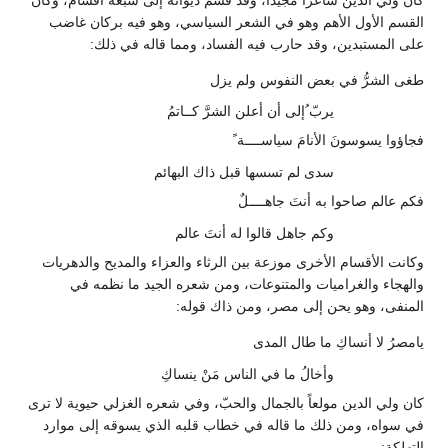
القسم الأول الأهم وهو في الشعر السياسي، وهو فيه بركان غاضب
على المستبدين، وقد حارب فيه الفساد، ومما قاله في ذلك:
طغى الشرُّ في بعض النفوس ولم يزل
يربّ ُإلى أن أعلن الشرَّ كــاتمُ
فجاؤوا يسوسونَ الأنامَ سياســــة ً
سدى لم تسسها قبل ذاك البهائم
فكم عالم صاحوا به أنتَ جاهــــلٌ
وكم جاهل قالوا له أنتَ عالم
وكانت الأقسام الأخرى موزعة بين الرثاء والعزاء والمديح والدهريات
والهجاء والغراميات والمتنوعات، ومن شعره الجيد ما نظمه في
المنفى، وهو يحن إلى مصر، ومن ذاك قوله:
يامصرُ لا أنساكِ ما طال المدى
وأخالُ ما في الناس مَنْ ينساكِ
كان ولي الدين مولعاً بالجمال والحبّ، وفي شعره الغزلي حيوية لا ترى
في سواه، ومن ذلك ما قاله في خطاب قلبه الذي يسوقه إلى موارد
التهلكة: