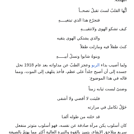
أيُّها القلبُ لستَ تقبلُ نصحــاً
فتجرّع هذا الذي تبتغيــــهِ
كيف تشكو الهوى ولاتتقيـــهِ
والذي يشتكي الهوى يتقيه
كنتَ طفلاً فيه ومازلت طفلاً
وبنوهُ شابوا ونسلُ أبيـــــهِ
ولما أصيب بداء
الربو
وعجز الطبّ عن مداواته بعد عام 1918 نحل
جسده إلى أن أصبح جلداً على عظم، فأخذ يتلهف إلى الموت، ومما
قاله في هذا الموضوع:
وضنىً لبست ثيابه زمناً
فلبثت لا أقضي ولا أشفى
حَوْلٌ تكامل في مرارته
قد خلته من طوله ألفـا
كان أسلوب يكن مرآة صادقة عن نفسه، فهو أسلوب متوتر منفعل
سريع متلاحق الإيقاع، يتميز بالقوة والنبرة العالية أكثر مما يهتمّ بالصيغة