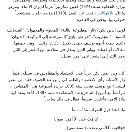
وكان يجيد التركية والفرنسية ويتكلم الإنجليزية واليونانية. وعمل في
وزاره الحقانية سنة (1924) فعين سكرتيراً عربياً لديوان الأمناء، ومرض
وابتلي
بالكوكايين
، فقعد عن العمل (1919) وقصد حلوان مستشفياً
فتوفي بها، ودفن في القاهرة.
لولي الدين يكن الآثار المطبوعة التالية: "المعلوم والمجهول"، "الصحائف
السود"، "التجاريب"، "خواطر نيازي"(المترجمة إلى التركية)، "الديوان"
(الذي جمعه أخوه يوسف حمدي يكن)، "دكران رائف"، وهي جميعها
مقالات أو قصائد. وولي الدين ينتقل في مقالاته من الشّعر إلى النّثر
ومن النثر إلى الشعر على أهون سبيل.
كان ولي الدين يكن حرباً على الاستبداد والمتعاونين في سبيله، فلما
زار الأستانة رأى الاضطهاد والظلم في زمن عبد الحميد، فعاد إلى مصر
لينشىء مع يوسف فتحي سنة 1895 جريدة أسبوعية هي «المقياس»،
ثم أنشأ مع أمين إمام جريدة «الاستقامة» سنة 1897، فأخذ ينتقد فيها
ولاة الأمر، فأغلقت سريعاً، فقال في ذلك ساخراً:
ولما غدا قولُ الصواب مُذَمَّـــــماً
عَزَمْتُ على ألاً أقول صوابا
فجافيت أقلامي وعفت (استقامتي)