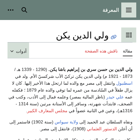
المعرفة
القائمة الرئيسية
بحث
أدوات
ولي الدين يكن
تبديل عرض جدول المحتويات
مقالة
ناقش هذه الصفحة
أدوات
ولي الدين بن حسن سري بن إبراهيم باشا يكن.
(1290 - 1339 هـ /
1873 - 1921 م) ولي الدين يكن تركيّ الأب شركسيّ الأم. ولد في
اسطنبول
وانتقل إلى مصر مع والده لما ارتحل هذا الأخير إليها. كان لا
يزال طفلاً في السّادسة من عمره لما توفي والده عام 1879 ؛ فكفله
عمه
علي حيدر
(ناظر المالية بمصر) وعلمه فمال إلى الأدب، وكتب في
الصحف، فابتدأت شهرته، وسافر إلى الأستانة مرتين (سنة 1314 -
1316هـ)، وعين في الثانية عضواً في
مجلس المعارف الكبير
.
ونفاه السلطان عبد الحميد إلى
ولاية سيواس
(سنة 1902) فاستمر إلى
أن أعلن
الدستور العثماني
(1908)، فانتقل إلى مصر.