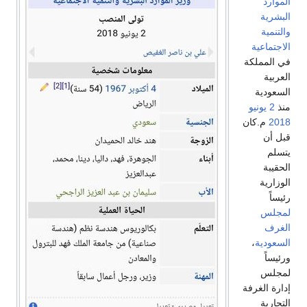
الموارد
البشرية
والتنمية
الاجتماعية
في المملكة
العربية
السعودية
منذ
2 يونيو
2018
م.كان
قبل أن
يتسلم
الحقيبة
الوزارية
رئيساً
لمجلس
الغرف
السعودية
،
ورئيساً
لمجلس
إدارة الغرفة
التجارية