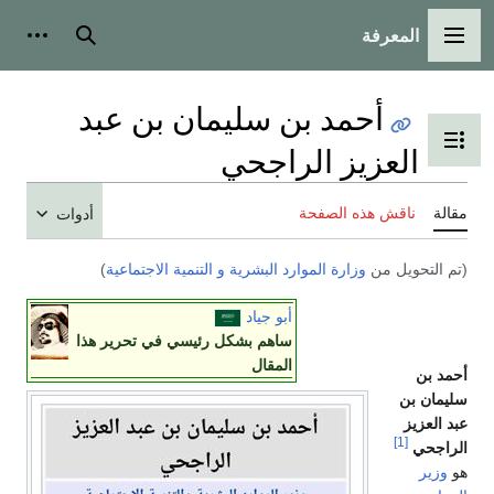
المعرفة
القائمة الرئيسية
بحث
أدوات
أحمد بن سليمان بن عبد
تبديل عرض جدول المحتويات
العزيز الراجحي
مقالة
ناقش هذه الصفحة
أدوات
(تم التحويل من
وزارة الموارد البشرية و التنمية الاجتماعية
)
أبو جياد
ساهم بشكل رئيسي في تحرير هذا
المقال
أحمد بن
سليمان بن
عبد العزيز
[1]
الراجحي
هو
وزير