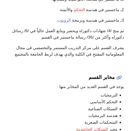
2ـ ماجستير في هندسة
التحكم
والأتمتة.
3ـ ماجستير في هندسة وبرمجة
الروبوت
.
تم منح /4/ شهادات دكتوراه ويحضر ويتابع العمل حالياً في /6/ رسائل
دكتوراه وأكثر من /36/ رسالة ماجستير في القسم.
يشرف القسم على مركز التدريب المستمر والتخصصي في مجال
المعلوماتية المفتتح في الكلية والذي يهدف لربط الجامعة بالمجتمع.
مخابر القسم
يوجد في القسم العديد من المخابر منها :
البرمجيات
التحكم الأساسي
الشبكات الصناعية
هندسة البرمجيات
المتحكمات الصغرية
مخبر
الشبكات الحاسوبية