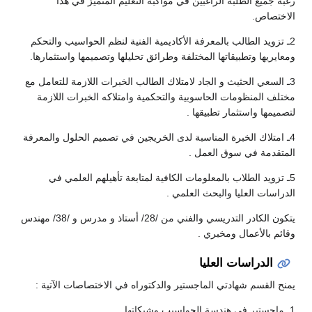
رغبة جميع الطلبة الراغبين في مواكبة التعليم المتميز في هذا
الاختصاص.
2ـ تزويد الطالب بالمعرفة الأكاديمية الفنية لنظم الحواسيب والتحكم
ومعايريها وتطبيقاتها المختلفة وطرائق تحليلها وتصميمها واستثمارها.
3ـ السعي الحثيث و الجاد لامتلاك الطالب الخبرات اللازمة للتعامل مع
مختلف المنظومات الحاسوبية والتحكمية وامتلاكه الخبرات اللازمة
لتصميمها واستثمار تطبيقها .
4ـ امتلاك الخبرة المناسبة لدى الخريجين في تصميم الحلول والمعرفة
المتقدمة في سوق العمل .
5ـ تزويد الطلاب بالمعلومات الكافية لمتابعة تأهيلهم العلمي في
الدراسات العليا والبحث العلمي .
يتكون الكادر التدريسي والفني من /28/ أستاذ و مدرس و /38/ مهندس
وقائم بالأعمال ومخبري .
الدراسات العليا
يمنح القسم شهادتي الماجستير والدكتوراه في الاختصاصات الآتية :
1ـ ماجستير في هندسة الحواسيب وشبكاتها.