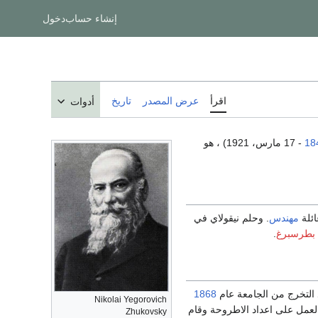
إنشاء حساب
دخول
اقرأ
عرض المصدر
تاريخ
أدوات
18
- 17 مارس، 1921) ، هو
ئلة
مهندس
. وحلم نيقولاي في
 بطرسبرغ
.
 التخرج من الجامعة عام
1868
Nikolai Yegorovich
عمل على اعداد الاطروحة وقام
Zhukovsky