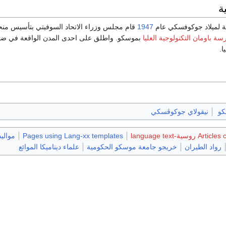
ة
ية لميلاد جوكوفسكي عام
1947
قام مجلس وزراء الاتحاد السوفيتي بتأسيس منح
سة باومان التكنولوجية العليا
بموسكو. واطلق على احدى المدن الواقعة في ضو
ا.
و
نيقولاي جوكوڤسكي
روسية-language text
Pages using Lang-xx templates
مواليد 47
رواد الطيران
خريجو جامعة موسكو الحكومية
علماء ديناميكا الموائع