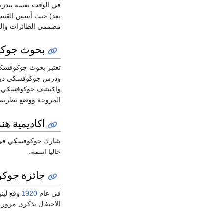
في الوقت نفسه بتدريس 
بعد) حيث أسس القسم ا
مصممي الطائرات والم
بحوث جوك
تعتبر بحوث جوكوفسكي ف
ودرس جوكوفسكي دينامي
المروحة ووضع نظرية ال
اكاديمية هن
شارك جوكوفسكي في تأس
حاليا اسمه.
جائزة جوك
في عام
1920
وقع لين
الاحتفال بذكرى مرور 50 عاما على نشاط جوكوفسكي العلمي بصفته ابا للطيران الروسي.