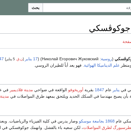
بحث
 جوكوڤسكي
صفحة
وكوڤسكي
(
روسية
:
Николай Егорович Жуковский
) (
17 يناير
47
[
ن.ق.
5 يناير]
 ومنظر
علم الديناميكا الهوائية
. فهو يعد أباً للطيران الروسي.
كي في
يناير
عام
1847
بقرية
أوريخوفو
الواقعة في ضواحي
مدينة فلاديمير
في عا
ة بأن يصبح مهندسا في السكك الحديد ويلتحق بمعهد طرق المواصلات في
مدينة
فسكي عام
1868
بجامعة موسكو
وصار يدرس في كلية الفيزياء والرياضيات. وبعد
بطرسبورگ لطرق المواصلات
، لكن سعيه باء بالفشل. وانهمك جوكوفسكي في ال