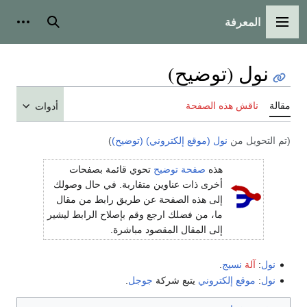
المعرفة
القائمة الرئيسية
بحث
أدوات
نول (توضيح)
مقالة
ناقش هذه الصفحة
أدوات
(تم التحويل من
نول (موقع إلكتروني) (توضيح)
)
هذه
صفحة توضيح
تحوي قائمة بصفحات
أخرى ذات عناوين متقاربة. في حال وصولك
إلى هذه الصفحة عن طريق رابط من مقال
ما، من فضلك ارجع وقم بإصلاح الرابط ليشير
إلى المقال المقصود مباشرة.
نول
:
آلة
نسيج
.
نول
:
موقع إلكتروني
يتبع شركة
جوجل
.