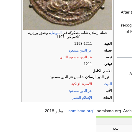
After 
recogn
of 
عملة أرسلان شاه، مصكوكة في
الموصل
، وتصوّر پورتريه
كلاسيكي، 1197.
العهد
1193-1211
سبقه
عز الدين مسعود
تبعه
عز الدين مسعود الثاني
توفي
1211
الاسم الكامل
A
نور الدين أرسلان شاه بن عز الدين مسعود
البيت
الأسرة الزنكية
الأب
عز الدين مسعود
الديانة
الإسلام السني
. nomisma.org. Arc
تبعه