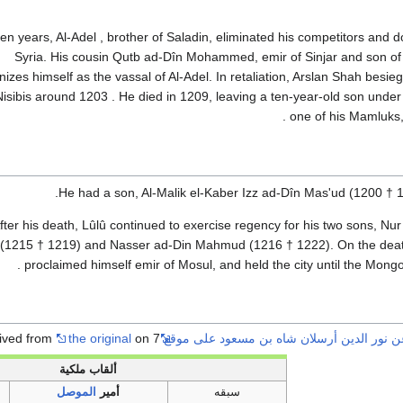
ten years, Al-Adel , brother of Saladin, eliminated his competitors and
Syria. His cousin Qutb ad-Dîn Mohammed, emir of Sinjar and son of
izes himself as the vassal of Al-Adel. In retaliation, Arslan Shah besie
Nisibis around 1203 . He died in 1209, leaving a ten-year-old son under
one of his Mamluks, 
He had a son, Al-Malik el-Kaber Izz ad-Dîn Mas'ud (1200 † 1
fter his death, Lûlû continued to exercise regency for his two sons, Nu
(1215 † 1219) and Nasser ad-Din Mahmud (1216 † 1222). On the deat
proclaimed himself emir of Mosul, and held the city until the Mongol
ور الدين أرسلان شاه بن مسعود على موقع nomisma.org"
on 7 يوليو 2018.
the original
hived from
ألقاب ملكية
سبقه
أمير
الموصل