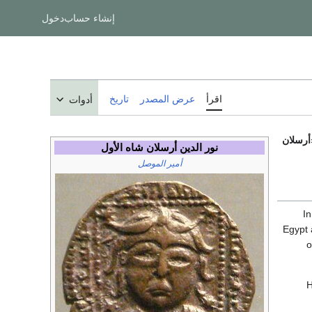
إنشاء حساب
دخول
اقرأ
عرض المصدر
تاريخ
أدوات
أرسلان
نور الدين أرسلان شاه الأول
أمير
الموصل
In
Egypt 
o
H