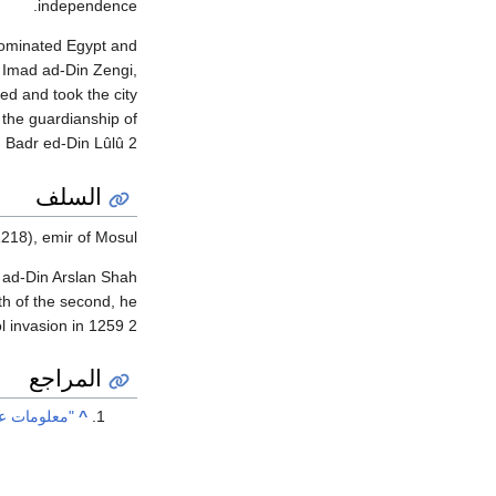
independence.
 dominated Egypt and
 Imad ad-Din Zengi,
ged and took the city
 the guardianship of
Badr ed-Din Lûlû 2 .
السلف
218), emir of Mosul.
r ad-Din Arslan Shah
h of the second, he
 invasion in 1259 2 .
المراجع
^
"معلومات عن ن