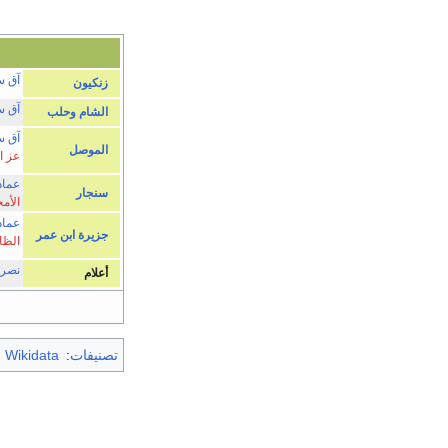
آق س
زنكيون
آق س
الشام
وحلب
آق س
الموصل
عز ا
عماد
سنجار
الأم
عماد
جزيرة ابن عمر
الظا
نصرة
أعلام
تصنيفات
:
m Wikidata