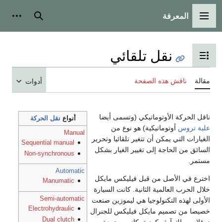
المعرفة
القائمة الرئيسية
بحث
أدوات
نقل تلقائي
تبديل عرض جدول المحتويات
مقالة
ناقش هذه الصفحة
أدوات
ناقل الحركة الأوتوماتيكي (وتسمى أيضا
أنواع
نقل الحركة
علبة تروس
أوتوماتيكية) هو نوع من
Manual
الغيارات التي يمكن أن تتغير تلقائيا وتحرير
Sequential manual
السائق من الحاجة إلى تغيير الغيار بشكل
Non-synchronous
مستمر.
Automatic
اخترع في الأصل من قبل فيليكس مايكل
Manumatic
خلال الحرب العالمية الثانية. كانت السيارة
Semi-automatic
الأولى لهذه التكنولوجيا هي ليموزين صنعت
Electrohydraulic
خصيصا من تصميم مايكل فيليكس للجنرال
Dual clutch