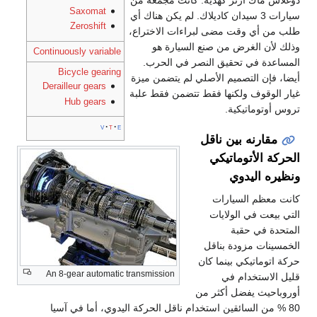
دوغلاس ماك آرثر كهدية. كانت مجمعة من
Saxomat
سيارات 3 سيدان كاديلاك. لم يكن هناك أي
Zeroshift
طلب من أي وقت مضى لبراءات الاختراع،
وذلك لأن الغرض من صنع السيارة هو
Continuously variable
المساعدة في تحقيق النصر في الحرب.
Bicycle gearing
أيضا، فإن التصميم الأصلي لم يتضمن ميزة
Derailleur gears
غيار الوقوف ولكنها فقط تتضمن فقط علبة
Hub gears
تروس أوتوماتيكية.
v
t
e
مقارنه بين ناقل
الحركة الأتوماتيكي
ونظيره اليدوي
كانت معظم السيارات
التي بيعت في الولايات
المتحدة في حقبة
الخمسينات مزودة بناقل
حركة اتوماتيكي بينما كان
An 8-gear automatic transmission
قليل الاستخدام في
أوروباحيث يفضل أكثر من
80 % من السائقين استخدام ناقل الحركة اليدوي، أما في آسيا